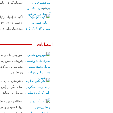
سرما‌یه‌گذاری آریا
می‌شوند
آگهی فراخوان ارزیا
دوم) دماوند انرژی 
انتصابات
سیروس حامدی مدی
پتروشیمی مروارید 
مدیریت این شرکت
پتروشیمی
دکتر متین دیداری بر
سال دیگر در رأس ک
متانول ایران ماند
عبدالله رادمرد جانش
روابط‌عمومی و امور 