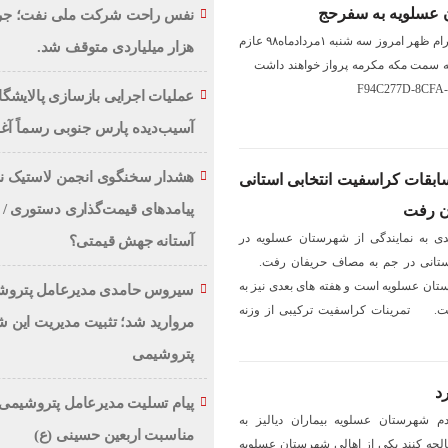
 عسلويه به سفرحج
جلالات نيوز/ حجاج بيت الله حرام ظهر امروز سه شنبه ١مردادماه٩٨ عازم
هزار میلیاردی متوقف شد.
 به سمت مكه مكرمه پرواز خواهند داشت
F94C277D-8CFA
عملیات اجرایی بازسازی پالایشگا
آسیب‌دیده پارس جنوبی رسماً آغ
هشدار سخنگوی انجمن لاستیک ن
ابقات كراسفيت انتخابى استانى
پیامدهای قیمت‌گذاری دستوری / تا
ن رفت
ى به نمايندگى از شهرستان عسلويه در
آستانه جهش قیمتی؟
استانى در جم به مصاف حريفان رفت.
ان عسلويه است و هفته هاى بعدى نيز به
سیروس حامدی مدیرعامل پتروش
فت. تمرينات كراسفيت تركيبى از وزنه
مروارید شد؛ تثبیت مدیریت این 
پتروشیمی
د
پیام تسلیت مدیرعامل پتروشیمی 
دم شهرستان عسلويه بيماران دياليز به
مناسبت اربعین حسینی (ع)
لجه كنند يكى از اهالى شهرستان عسلويه