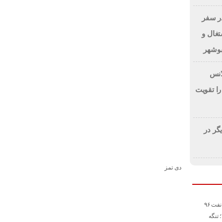
در سفر
تغال و
بوشهر
مین ۵ آمبولانس
را تقویت
گر در
دی تمز
پیش‌بینی بارکلیز از نفت ۹۶
دلاری در سال ۲۰۲۶؛ تنگه