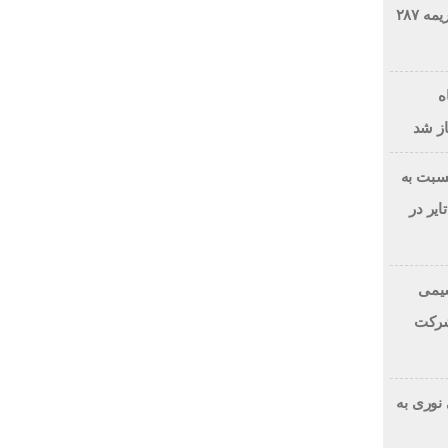
نفس راحت شرکت ملی نفت؛ جریمه ۲۸۷
ه
از شد
سبت به
یر در
یمی
شرکت
نوری به