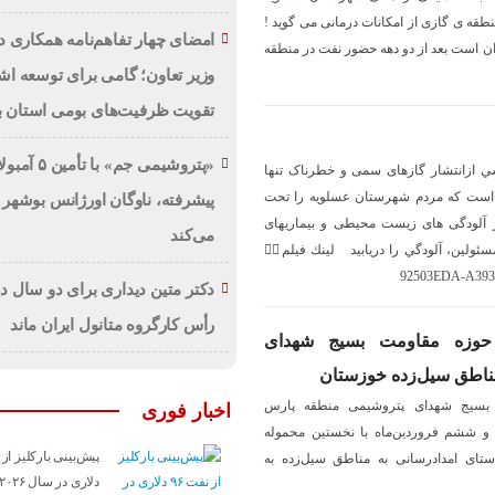
نطقه ى گازى از امكانات درمانى مى گويد !
امضای چهار تفاهم‌نامه همکاری 
ن است بعد از دو دهه حضور نفت در منطقه
وزیر تعاون؛ گامی برای توسعه اش
تقویت ظرفیت‌های بومی استان 
«پتروشیمی جم» با تأ
شي ازانتشار گازهای سمی و خطرناک تنها
است که مردم شهرستان عسلويه را تحت
پیشرفته، ناوگان اورژانس بوشهر 
ار آلودگی های زیست محیطی و بیماریهای
می‌کند
لين، آلودگي را دريابيد لينك فيلم👇🏻
92503EDA-A393
دکتر متین دیداری برای دو سال دی
رأس کارگروه متانول ایران ماند
حوزه مقاومت بسیج شهدای
ناطق سیل‌زده خوزستان
بسیج شهدای پتروشیمی منطقه پارس
اخبار فوری
 و ششم فروردین‌ماه با نخستین محموله
ستای امدادرسانی به مناطق سیل‌زده به