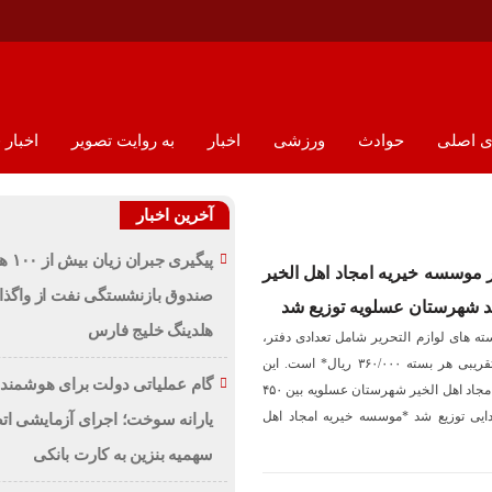
 اصلی
حوادث
ورزشی
اخبار
به روایت تصویر
اخبار 
آخرین اخبار
پیگیری جبر
ریر موسسه خیریه امجاد اهل الخیر
صندوق بازنشستگی نفت از واگذا
ند شهرستان عسلویه توزیع شد
هلدینگ خلیج فارس
سته های لوازم التحریر شامل تعدادی دفتر،
مداد، مدادرنگی و *به ارزش تقریبی هر بسته ٣۶٠/٠٠٠ ریال* است. این
گام عملیاتی دولت برای هوشمن
بسته ها توسط موسسه خیریه امجاد اهل الخیر شهرستان عسلویه بین ۴۵٠
دایی توزیع شد *موسسه خیریه امجاد اهل
یارانه سوخت؛ اجرای آزمایشی ات
سهمیه بنزین به کارت بانکی