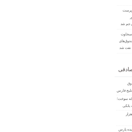
رپرست
ر
ی جم شد
«سخاوت
دوق‌های
نفت شد
ادفی
متی صندوق
خلیج فارس
انه سوخت؛
 بانکی
راحت شرکت ملی نفت؛ جریمه ۲۸۷ هزار
یده پارس