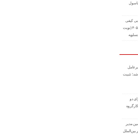
ساسول
بی کیفی
به شماره ۱۰۳۳-۱/۱-۴۰۵ (نوبت
عسلویه
رعامل
شد؛ تثبیت
ای دو
ارگروه
ین مدیر
بین‌الملل