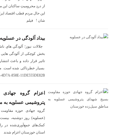
از دردِ محروميتِ ساكنان اين م
اين حال مردم قطب اقتصاد ايرا
شان ! فيلم
بیداد آلودگی در عسلویه
جلالات نيوز؛ آلودگي هاي نا
بخش کوچکی از آلودگی هایی 
تاثیر قرار داده و باعث انتش
بسیار خطرناکی شده است. مسئو
-4D7A-858E-11DE555DE82B
اعزام گروه جهادی 
پتروشیمی عسلویه به م
گروه جهادی حوزه مقاومت 
(عسلویه) روز دوشنبه، بیست
کمک‌های جمع‌آوری‌شده در را
استان خوزستان اعزام شدند