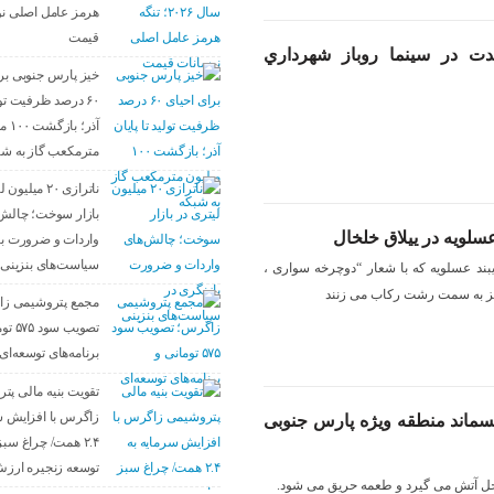
هرمز عامل اصلی ن
قیمت
 در سينما روباز شهرداري
خیز پارس جنوبی برا
۶۰ درصد ظرفیت تولی
آذر؛ ب
مترمکعب گاز به شب
ناترازی ۲۰ میلی
بازار سوخت؛ چالش‌
سلويه در ييلاق خلخال
واردات و ضرورت با
سیاست‌های بنزینی
بند عسلويه كه با شعار “دوچرخه سوارى ،
ريز به سمت رشت ركاب مى زنند
مجمع پتروشیمی ز
تصویب سو
برنامه‌های توسعه‌ای
تقویت بنیه مالی پت
زاگرس با افزایش س
ماند منطقه ويژه پارس جنوبى
۲.۴ همت/ چراغ سبز
توسعه زنجیره ارز
محل آتش مى گيرد و طعمه حريق مى شود.