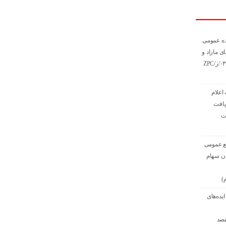
ده عمومی
ی مازاد و
مستعمل به شماره ۰۳/ز/ZPC
اعلام
یافت
ت
ع عمومی
ان سهام
)
یده‌های
قصد