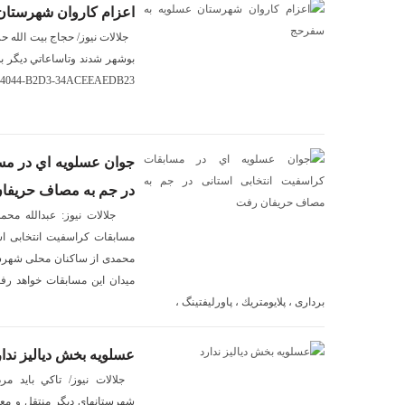
اعزام كاروان شهرستان
بوشهر شدند وتاساعاتي ديگر
-4044-B2D3-34ACEEAEDB23
جوان عسلويه اي در مس
در جم به مصاف حريفا
جلالات نيوز: عبدالله محمد
مسابقات كراسفيت انتخابى 
محمدى از ساكنان محلى شهرست
ميدان اين مسابقات خواهد ر
بردارى ، پلايومتريك ، پاورليفتينگ ،
عسلويه بخش دياليز ندار
جلالات نيوز/ تاكي بايد مر
شهرستانهاي ديگر منتقل و معا