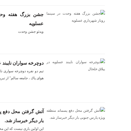
جشن بزرگ هفته وحدت
عسلويه
ويدئو جشن وحدت
دوچرخه سواران نايبند ع
تيم دو نفره دوچرخه سوارى ناي
هواى پاك ، جامعه سالم” از تب
آتش گرفتن محل دفع پس
بار ديگر خبرساز شد.
اين اولين بارى نيست كه اين 