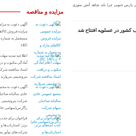
در پارس جنوبى چرا بايد شاهد آتش سوزى
مزایده و مناقصه
آگهی دعوت به مزای
ب کشور در عسلويه افتتاح شد
مزایده فروش کالاها
1405
اطلاعیه تمدید مهلت 
آمادگی مکتوب و در
اسناد مناقصه شرک
پتروشیمی مروارید
آگهی دعوت به مجم
عادی سالیانه صاحب
شرکت پتروشیمی
زاگرس(سهامی عام
فراخوان برای جذب ا
برتر؛ استارتاپ‌ها و
شرکت‌های نوآور م