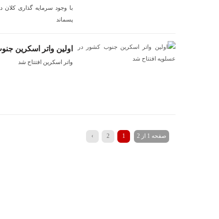
با وجود سرمايه گذارى كلان 
پسماند
اولين واتر اسكرين جنو
واتر اسكرين افتتاح شد
صفحه 1 از 2
1
2
›