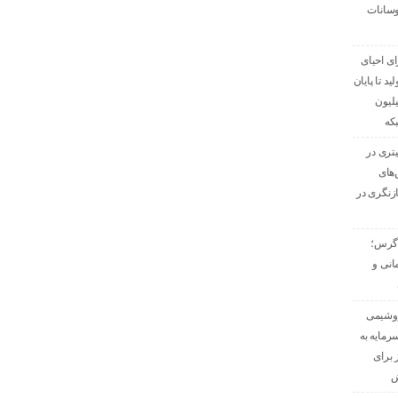
وسانات
ی احیای
د تا پایان
ازگشت ۱۰۰ میلیون
که
ون لیتری در
های
زنگری در
اگرس؛
د ۵۷۵ تومانی و
روشیمی
رمایه به
 برای
ش