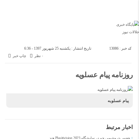
خانه
پتروشيمى ها
دوشنبه, ۱۹ مرداد , ۱۴۰۵
کد خبر : 13086
تاریخ انتشار : یکشنبه 25 شهریور 1397 - 6:36
۰ نظر
چاپ خبر
روزنامه پيام عسلويه
پيام عسلويه
اخبار مرتبط
حضور پتروشیمی جم در نمایشگاه Plasitivision 2023 هند