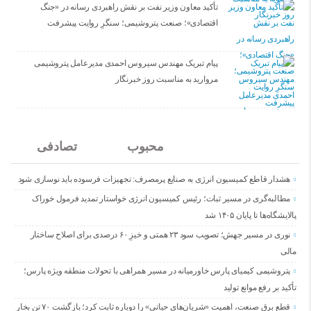
تأکید معاون وزیر نفت بر نقش راهبردی رسانه در «جنگ
اقتصادی»؛ صنعت پتروشیمی؛ سنگرِ روایت پیشرفت
پیام تبریک مهندس سیروس احمدی مدیرعامل پتروشیمی
مروارید به مناسبت روز خبرنگار
جدید
محبوب
تصادفی
هشدار قاطع کمیسیون انرژی به صنایع پرمصرف: تجهیزات فرسوده باید نوسازی شود
مطالبه‌گری در مسیر ثبات؛ رئیس کمیسیون انرژی خواستار تمدید فرمول خوراک
پالایشگاه‌ها تا پایان ۱۴۰۵ شد
نوری در مسیر جهش؛ تصویب سود ۲۳ همتی و خیزِ ۶۰ درصدی برای اصلاح ساختار
مالی
پتروشیمی کیمیای پارس خاورمیانه در مسیر همراهی با تحولات منطقه ویژه پارس؛
تأکید بر رفع موانع تولید
قطع برق صنعت، اهمیت «شریان‌های حیاتی» را دوباره ثابت کرد؛ بازگشت ۷۰ تن بخار