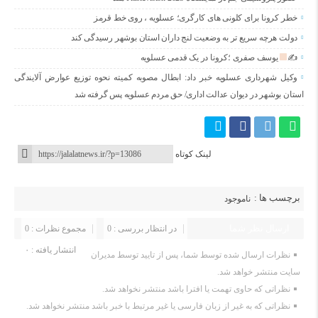
خطر کرونا براى کلونى هاى کارگرى؛ عسلویه ، روى خط قرمز
دولت هرچه سریع تر به وضعیت لنج داران استان بوشهر رسیدگی کند
✍
یوسف صفرى ؛کرونا در یک قدمی عسلویه
وکیل شهرداری عسلویه خبر داد: ابطال مصوبه کمیته نحوه توزیع عوارض آلایندگی
استان بوشهر در دیوان عدالت اداری/ حق مردم عسلویه پس گرفته شد
لینک کوتاه
برچسب ها :
ناموجود
ارسال نظر شما
در انتظار بررسی : 0
مجموع نظرات : 0
انتشار یافته : ۰
نظرات ارسال شده توسط شما، پس از تایید توسط مدیران
سایت منتشر خواهد شد.
نظراتی که حاوی تهمت یا افترا باشد منتشر نخواهد شد.
نظراتی که به غیر از زبان فارسی یا غیر مرتبط با خبر باشد منتشر نخواهد شد.