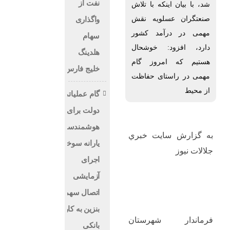
نفت از
شد، با بیان اینکه با تلاش
صنعتگران عسلویه نقش
واگذاری
مهمی در درآمد کشور
سهام
دارد، افزود: خوشحال
هلدینگ
هستیم که امروز گام
خلیج فارس
مهمی در راستای حفاظت
از محیط
گام عملیاتی
دولت برای
هوشمندسازی
به گزارش سايت خبري
یارانه سوخت؛
جلالات نيوز
اجرای
آزمایشی
اتصال سهمیه
بنزین به کارت
فرماندار شهرستان
بانکی