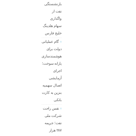
بازنشستگی
نفت از
واگذاری
سهام هلدینگ
خلیج فارس
گام عملیاتی
دولت برای
هوشمندسازی
یارانه سوخت؛
اجرای
آزمایشی
اتصال سهمیه
بنزین به کارت
بانکی
نفس راحت
شرکت ملی
نفت؛ جریمه
۲۸۷ هزار