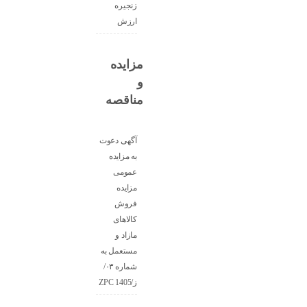
زنجیره
ارزش
مزایده
و
مناقصه
آگهی دعوت
به مزایده
عمومی
مزایده
فروش
کالاهای
مازاد و
مستعمل به
شماره ۰۳/
ز/ZPC 1405