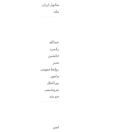
متانول ایران
ماند
عبدالله
رادمرد
جانشین
مدیر
روابط‌عمومی
و امور
بین‌الملل
پتروشیمی
جم شد
امین