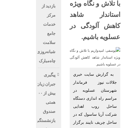
با تلاش و نگاه ویژه
بازدید از
استاندار شاهد
مرکز
خدمات
کاهش آلودگی در
جامع
عسلویه باشیم.
سلامت
شبانه‌روزی
چاه‌مبارک
به گزارش سايت خبري
پیگیری
جلالات نيوز فرماندار
جبران زیان
شهرستان عسلویه در
بیش از ۱۰۰
مراسم راه اندازی دستگاه
همتی
ساحل روب اهدایی
صندوق
شرکت آریا ساسول که در
بازنشستگی
ساحل چریف نایبند برگزار