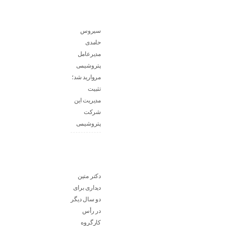
سیروس
حامدی
مدیرعامل
پتروشیمی
مروارید شد؛
تثبیت
مدیریت این
شرکت
پتروشیمی
دکتر متین
دیداری برای
دو سال دیگر
در رأس
کارگروه