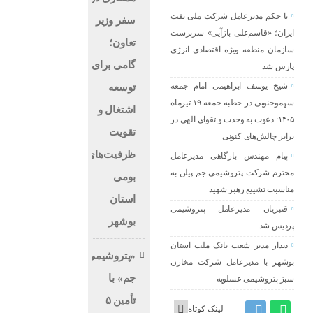
با حکم مدیرعامل شرکت ملی نفت
سفر وزیر
ایران؛ «قاسم‌علی بازآیی» سرپرست
تعاون؛
سازمان منطقه ویژه اقتصادی انرژی
گامی برای
پارس شد
شیخ یوسف ابراهیمی امام جمعه
توسعه
سهموجنوبی در خطبه جمعه ۱۹ تیرماه
اشتغال و
۱۴۰۵: دعوت به وحدت و تقوای الهی در
تقویت
برابر چالش‌های کنونی
ظرفیت‌های
پیام‌ مهندس بارگاهی مدیرعامل
محترم شرکت پتروشیمی جم پیلن به
بومی
مناسبت تشییع رهبر شهید
استان
قنبریان مدیرعامل پتروشیمی
بوشهر
پردیس شد
دیدار مدیر شعب بانک ملت استان
«پتروشیمی
بوشهر با مدیرعامل شرکت مخازن
جم» با
سبز پتروشیمی عسلویه
تأمین ۵
لینک کوتاه