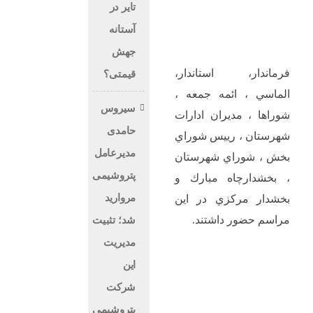
تایر در
آستانه
جهش
فرماندار، استاندار،
قیمتی؟
الماسي ، ائمه جمعه ،
سیروس
شوراها ، مديران ادارات
حامدی
شهرستان ، رييس شوراي
مدیرعامل
بخش ، شوراي شهرستان
پتروشیمی
، بخشدارچاه مبارك و
مروارید
بخشدار مركزي در این
مراسم حضور داشتند.
شد؛ تثبیت
مدیریت
این
شرکت
پتروشیمی