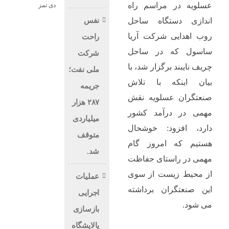
عسلویه در مراسم راه
دی تمز
نفس
اندازی دستگاه ساحل
روب اهدایی شرکت آریا
راحت
ساسول که در ساحل
شرکت
چریف نایبند برگزار شد، با
ملی نفت؛
بیان اینکه با تلاش
جریمه
صنعتگران عسلویه نقش
۲۸۷ هزار
مهمی در درآمد کشور
میلیاردی
دارد، افزود: خوشحال
متوقف
هستیم که امروز گام
شد.
مهمی در راستای حفاظت
از محیط زیست از سوی
عملیات
این صنعتگران برداشته
اجرایی
می شود.
بازسازی
پالایشگاه