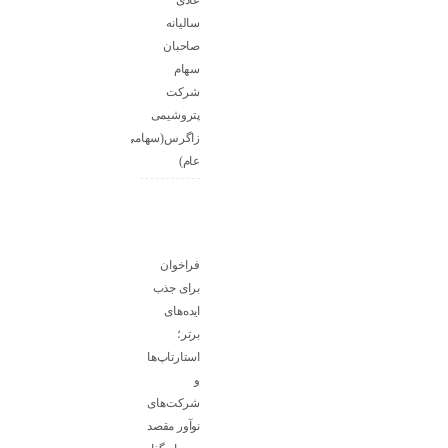
عادی
سالیانه
صاحبان
سهام
شرکت
پتروشیمی
زاگرس(سهامی
عام)
فراخوان
برای جذب
ایده‌های
برتر؛
استارتاپ‌ها
و
شرکت‌های
نوآور مقصد