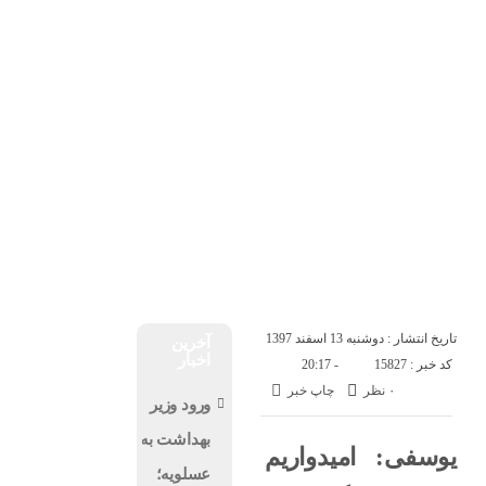
خانه
پتروشيمى ها
جمعه, ۱۶ مرداد , ۱۴۰۵
صفحه ی اصلی
حوادث
ورزشی
اخبار
به روایت تصویر
اخبار فوری
پتروشيمى ها
انتصابات
مزایده و مناقصه
تاریخ انتشار : دوشنبه 13 اسفند 1397
آخرین
اخبار
کد خبر : 15827
- 20:17
۰ نظر
چاپ خبر
ورود وزیر
بهداشت به
یوسفی: امیدواریم
عسلویه؛