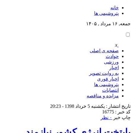
خانه
پتروشيمى ها
جمعه, ۱۶ مرداد , ۱۴۰۵
x
صفحه ی اصلی
حوادث
ورزشی
اخبار
به روایت تصویر
اخبار فوری
پتروشيمى ها
انتصابات
مزایده و مناقصه
تاریخ انتشار : یکشنبه 5 خرداد 1398 - 20:23
کد خبر : 16775
چاپ خبر
۰ نظر
پایتخت انرژی کشور نیازمند