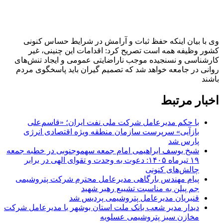
وی با بیان اینکه حفظ ثبات و آرامش در شرایط حساس کنونی
کشور وظیفه همه است تصریح کرد: اقدامات این چنینی، غیر
کارشناسی و نسنجیده موجب ناراضایتی عمومی و ایجاد تنش‌های
روانی در جامعه خواهد شد که تصمیم گیران باید پاسخگوی مردم
باشند
اخبار مرتبط
با حکم مدیرعامل شرکت ملی نفت ایران؛ «قاسم‌علی
بازآیی» سرپرست سازمان منطقه ویژه اقتصادی انرژی
پارس شد
شیخ یوسف ابراهیمی امام جمعه سهموجنوبی در خطبه جمعه
۱۹ تیرماه ۱۴۰۵: دعوت به وحدت و تقوای الهی در برابر
چالش‌های کنونی
پیام‌ مهندس بارگاهی مدیرعامل محترم شرکت پتروشیمی
جم پیلن به مناسبت تشییع رهبر شهید
قنبریان مدیرعامل پتروشیمی پردیس شد
دیدار مدیر شعب بانک ملت استان بوشهر با مدیرعامل شرکت
مخازن سبز پتروشیمی عسلویه