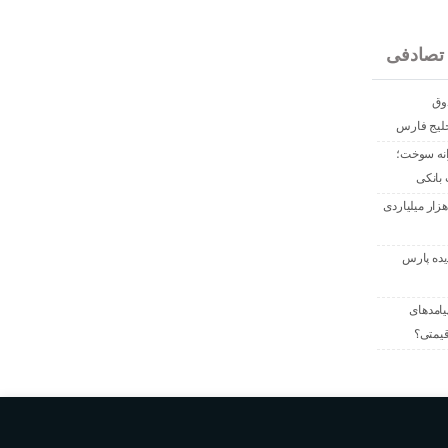
تصادفی
متی صندوق
خلیج فارس
انه سوخت؛
 بانکی
س راحت شرکت ملی نفت؛ جریمه ۲۸۷ هزار میلیاردی
یده پارس
امدهای
قیمتی؟