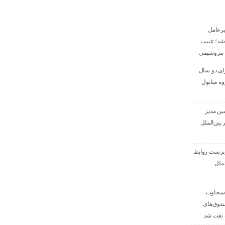
رعامل
شد؛ تثبیت
پتروشیمی
رای دو سال
ه متانول
ین مدیر
بین‌الملل
رپرست روابط
لملل
«سخاوت
دوق‌های
نفت شد