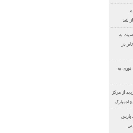
ه
از شد
سبت به
یر در
نوری به
دید از مرکز
اه‌مبارک
 پارس
نی