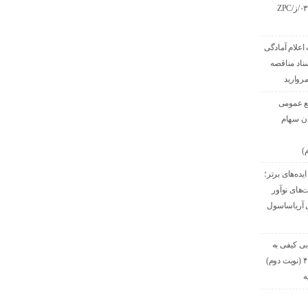
مستعمل به شماره ۰۳/ز/ZPC
اعلام آمادگی
ناد مناقصه
وارید
ع عمومی
ان سهام
)
ده‌های برتر؛
‌های نوآور
ی آریاساسول
بی کیفی به
شماره ۱۰۳۳-۱/۱-۴۰۵ (نوبت دوم)
ه