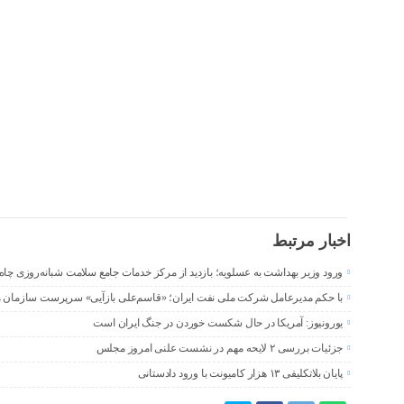
اخبار مرتبط
ورود وزیر بهداشت به عسلویه؛ بازدید از مرکز خدمات جامع سلامت شبانه‌روزی چاه
با حکم مدیرعامل شرکت ملی نفت ایران؛ «قاسم‌علی بازآیی» سرپرست سازمان م
یورونیوز: آمریکا در حال شکست خوردن در جنگ ایران است
جزئیات بررسی ۲ لایحه مهم در نشست علنی امروز مجلس
پایان بلاتکلیفی ۱۳ هزار کامیونت با ورود دادستانی