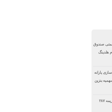
جمعه, ۱۶ مرداد , ۱۴۰۵
روشيمى ها
انتصابات
مزایده و مناقصه
ی جبران زیان بیش از ۱۰۰ همتی صندوق
 هلدینگ
ازی یارانه
میه بنزین
نفس راحت شرکت ملی نفت؛ جریمه ۲۸۷