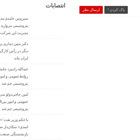
انتصابات
پاک کردن !
ارسال نظر
سیروس حامدی مدی
پتروشیمی مروارید 
مدیریت این شرکت 
دکتر متین دیداری ب
دیگر در رأس کارگرو
ایران ماند
عبدالله رادمرد جانش
روابط‌عمومی و امور 
پتروشیمی جم شد
امین حاجی‌دولو س
عمومی و امور بین‌ا
پتروشیمی جم شد
با حکم وزیر نفت؛ 
اسدی» سکان‌دار صن
بازنشستگی صنعت 