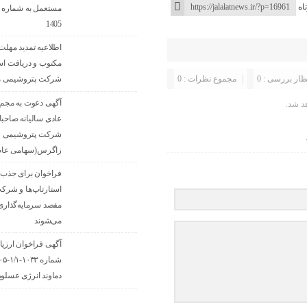
اه
1405
اطلاعیه تمدید مهلت 
مکتوب و دریافت اس
شرکت پتروشیمی مر
ظار بررسی : 0
مجموع نظرات : 0
آگهی دعوت به مجم
د شد.
عادی سالیانه صاحب
شرکت پتروشیمی
زاگرس(سهامی عام
فراخوان برای جذب ای
استارتاپ‌ها و شرکت
مقصد سرما‌یه‌گذار
می‌شوند
آگهی فراخوان ارزیا
دماوند انرژی عسلوی