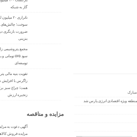
بازگشت ۰۰
گاز به شبکه
ناترازی ۲۰ میل
سوخت؛ چالش‌های و
ضرورت بازنگری در
بنزینی
مجمع پتروشیمی ز
سود ۵۷۵ تومانی 
توسعه‌ای
تقویت بنیه مالی پت
همت/ چراغ سبز برا
‌مبارک
زنجیره ارزش
نطقه ویژه اقتصادی انرژی پارس شد
مزایده و مناقصه
آگهی دعوت به مزای
مزایده فروش کالاها