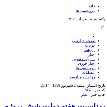
خانه
پتروشيمى ها
یکشنبه, ۱۸ مرداد , ۱۴۰۵
x
صفحه ی اصلی
حوادث
ورزشی
اخبار
به روایت تصویر
اخبار فوری
پتروشيمى ها
انتصابات
مزایده و مناقصه
تاریخ انتشار : شنبه 2 شهریور 1398 - 23:14
کد خبر : 17457
چاپ خبر
۰ نظر
بمناسبت هفته دولت شش پروژه