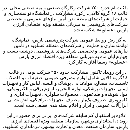
با ثبت‌نام حدود ۲۵۰ شرکت و‌کارگاه صنعتی و‌نیمه صنعتی محلی، در
قالب ۱۸ گروه کالایی، رکورد مشارکت در نمایشگاه ‏توانمندسازی و
حمایت از شرکت‌های منطقه در تأمین نیازهای عمومی و تخصصی
شرکت‌های ‏پتروشیمی به میزبانی منطقه ویژه ‏اقتصادی انرژی
پارس «عسلویه» شکسته شد.‏
به گزارش روابط عمومی شرگت پتروشیمی پارس، نمایشگاه
توانمندسازی و حمایت از شرکت‌های منطقه عسلویه در تأمین
نیازهای عمومی و ‏تخصصی ‏شرکت‌های پتروشیمی، دوشنبه بیست و
چهارم آبان ماه به میزبانی منطقه ویژه اقتصاد انرژی پارس
‏‏«عسلویه» رسما آغاز به کار کرد.
در این رویداد تاکنون مشارکت حدود ۲۵۰ شرکت بومی در قالب
۱۸گروه کالایی شامل لوازم مصرفی عمومی تصفیه آب و ‏فاضلاب،
تاسیسات، مصالح، موادغذایی، پوشاک و البسه، لباس کار و تجهیزات
ایمنی، تجهیزات پزشکی، لوازم التحریر، لوازم ‏برقی و الکترونیکی،
مواد شوینده و ضدعفونی، محصولات سلولزی، تجهیزات اداری و
کامپیوتری، ظروف یک‌بار مصرف، ‏تجهیزات ترافیکی، آتش نشانی،
ابزارآلات عمومی و ابزار و اقلام بسته بندی قطعی شده است.‏
علاوه بر استقبال کم سابقه شرکت‌های ایرانی برای حضور در این
رویداد، استانداری بوشهر، سازمان منطقه ویژه اقتصادی ‏انرژی
پارس، سازمان صنعت، معدن و تجارت بوشهر، فرمانداری عسلویه،