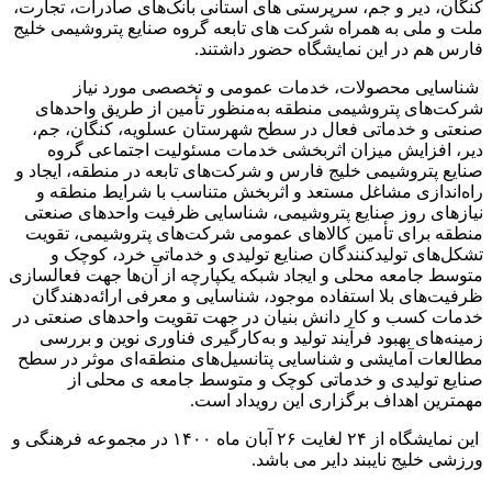
کنگان، دیر و جم، سرپرستی های استانی بانک‌های ‏صادرات، تجارت،
ملت و ملی به همراه شرکت های تابعه گروه صنایع پتروشیمی خلیج
فارس هم در این نمایشگاه حضور داشتند.‏
شناسایی محصولات، خدمات عمومی و تخصصی مورد نیاز
شرکت‌های پتروشیمی منطقه به‌منظور تأمین از طریق واحدهای
‏صنعتی و خدماتی فعال در سطح شهرستان عسلویه، کنگان، جم،
دیر، افزایش میزان اثربخشی خدمات مسئولیت اجتماعی گروه
‏صنایع پتروشیمی خلیج فارس و شرکت‌های تابعه در منطقه، ایجاد و
راه‌اندازی مشاغل مستعد و اثربخش متناسب با شرایط منطقه ‏و
نیازهای روز صنایع پتروشیمی، شناسایی ظرفیت واحدهای صنعتی
منطقه برای تأمین کالاهای عمومی شرکت‌های پتروشیمی، ‏تقویت
تشکل‌های تولیدکنندگان صنایع تولیدی و خدماتی خرد، کوچک و
متوسط جامعه محلی و ایجاد شبکه یکپارچه از آن‌ها جهت ‏فعالسازی
ظرفیت‌های بلا استفاده موجود، شناسایی و معرفی ارائه‌دهندگان
خدمات کسب و کار دانش بنیان در جهت تقویت ‏واحدهای صنعتی در
زمینه‌های بهبود فرآیند تولید و به‌کارگیری فناوری نوین و بررسی
مطالعات آمایشی و شناسایی پتانسیل‌های ‏منطقه‌ای موثر در سطح
صنایع تولیدی و خدماتی کوچک و متوسط جامعه ی محلی از
مهمترین اهداف برگزاری این رویداد است.‏
این نمایشگاه از ۲۴ لغایت ۲۶ آبان ماه ۱۴۰۰ در مجموعه فرهنگی و
ورزشی خلیج نایبند دایر می باشد.