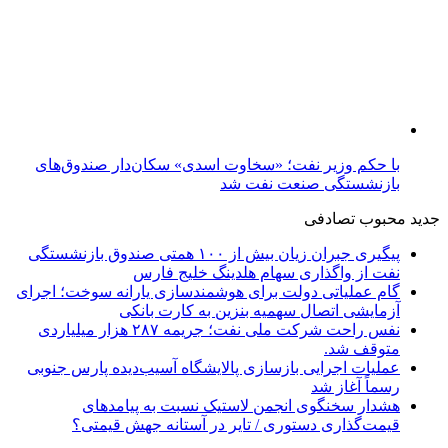
با حکم وزیر نفت؛ «سخاوت اسدی» سکان‌دار صندوق‌های
بازنشستگی صنعت نفت شد
جدید
محبوب
تصادفی
پیگیری جبران زیان بیش از ۱۰۰ همتی صندوق بازنشستگی
نفت از واگذاری سهام هلدینگ خلیج فارس
گام عملیاتی دولت برای هوشمندسازی یارانه سوخت؛ اجرای
آزمایشی اتصال سهمیه بنزین به کارت بانکی
نفس راحت شرکت ملی نفت؛ جریمه ۲۸۷ هزار میلیاردی
متوقف شد.
عملیات اجرایی بازسازی پالایشگاه آسیب‌دیده پارس جنوبی
رسماً آغاز شد
هشدار سخنگوی انجمن لاستیک نسبت به پیامدهای
قیمت‌گذاری دستوری / تایر در آستانه جهش قیمتی؟