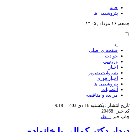
خانه
پتروشيمى ها
جمعه, ۱۶ مرداد , ۱۴۰۵
x
صفحه ی اصلی
حوادث
ورزشی
اخبار
به روایت تصویر
اخبار فوری
پتروشيمى ها
انتصابات
مزایده و مناقصه
تاریخ انتشار : یکشنبه 16 دی 1403 - 9:18
کد خبر : 20468
چاپ خبر
۰ نظر
دیدار دکتر کمالی با خانواده