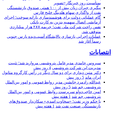
بمناسبت روز خبرنگار+تصویر
پیگیری جبران زیان بیش از ۱۰۰ همتی صندوق بازنشستگی
نفت از واگذاری سهام هلدینگ خلیج فارس
گام عملیاتی دولت برای هوشمندسازی یارانه سوخت؛ اجرای
آزمایشی اتصال سهمیه بنزین به کارت بانکی
نفس راحت شرکت ملی نفت؛ جریمه ۲۸۷ هزار میلیاردی
متوقف شد.
عملیات اجرایی بازسازی پالایشگاه آسیب‌دیده پارس جنوبی
رسماً آغاز شد
انتصابات
سیروس حامدی مدیرعامل پتروشیمی مروارید شد؛ تثبیت
مدیریت این شرکت پتروشیمی
4 روز پیش
دکتر متین دیداری برای دو سال دیگر در رأس کارگروه متانول
ایران ماند
5 روز پیش
عبدالله رادمرد جانشین مدیر روابط‌عمومی و امور بین‌الملل
پتروشیمی جم شد
5 روز پیش
امین حاجی‌دولو سرپرست روابط عمومی و امور بین‌الملل
پتروشیمی جم شد
1 هفته پیش
با حکم وزیر نفت؛ «سخاوت اسدی» سکان‌دار صندوق‌های
بازنشستگی صنعت نفت شد
1 هفته پیش