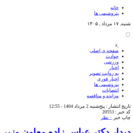
خانه
پتروشيمى ها
شنبه, ۱۷ مرداد , ۱۴۰۵
x
صفحه ی اصلی
حوادث
ورزشی
اخبار
به روایت تصویر
اخبار فوری
پتروشيمى ها
انتصابات
مزایده و مناقصه
تاریخ انتشار : پنج‌شنبه 2 مرداد 1404 - 12:55
کد خبر : 20553
چاپ خبر
۰ نظر
دیدار دکتر عباس زاده معاون وزیر