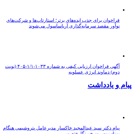
فراخوان برای جذب ایده‌های برتر؛ استارتاپ‌ها و شرکت‌های
نوآور مقصد سرما‌یه‌گذاری آریاساسول می‌شوند
آگهی فراخوان ارزیابی کیفی به شماره ۱۰۳۳-۱/۱-۴۰۵ (نوبت
دوم) دماوند انرژی عسلویه
پیام و یادداشت
پیام دکتر سید عبدالمجید خاکسار مدیرعامل پتروشیمی هنگام
بمناسبت روز خبرنگار+تصویر