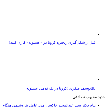
قبل از شکل‌گیری زنجیره کرونا در «عسلویه» کاری کنید!
✍🏻یوسف صفرى ؛کرونا در یک قدمی عسلویه
جدید
محبوب
تصادفی
پیام دکتر سید عبدالمجید خاکسار مدیرعامل پتروشیمی هنگام