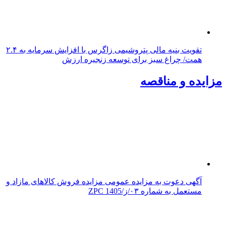
تقویت بنیه مالی پتروشیمی زاگرس با افزایش سرمایه به ۲.۴
همت/ چراغ سبز برای توسعه زنجیره ارزش
مزایده و مناقصه
آگهی دعوت به مزایده عمومی مزایده فروش کالاهای مازاد و
مستعمل به شماره ۰۳/ز/ZPC 1405