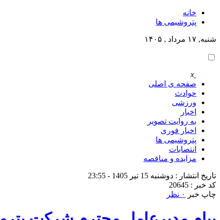
خانه
پتروشيمى ها
شنبه, ۱۷ مرداد , ۱۴۰۵
x
صفحه ی اصلی
حوادث
ورزشی
اخبار
به روایت تصویر
اخبار فوری
پتروشيمى ها
انتصابات
مزایده و مناقصه
تاریخ انتشار : دوشنبه 15 تیر 1405 - 23:55
کد خبر : 20645
چاپ خبر
۰ نظر
پیام‌ مدیرعامل محترم شرکت پترو