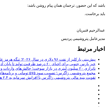
باشد که این حضور، ترجمان همان پیام روشن باشد:
باید برخاست.
عبدالرحیم قنبریان
مدیرعامل پتروشیمی پردیس
اخبار مرتبط
پیش‌بینی بارکلیز از نفت ۹۶ دلاری در سال ۲۰۲۶؛ تنگه هرمز عامل اصلی نوسانات قیمت
خیز پارس جنوبی برای احیای ۶۰ درصد ظرفیت تولید تا پایان آذر؛ بازگشت ۱۰۰ میلیون مترمکعب گاز به شبکه
ناترازی ۲۰ میلیون لیتری در بازار سوخت؛ چالش‌های واردات و ضرورت بازنگری در سیاست‌های بنزینی
مجمع پتروشیمی زاگرس؛ تصویب سود ۵۷۵ تومانی و برنامه‌های توسعه‌ای
تقویت بنیه مالی پتروشیمی زاگرس با افزایش سرمایه به ۲.۴ همت/ چراغ سبز برای توسعه زنجیره ارزش