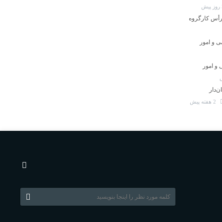
 رأس کارگروه
ی و امور
و امور
‌دار
2 هفته پیش