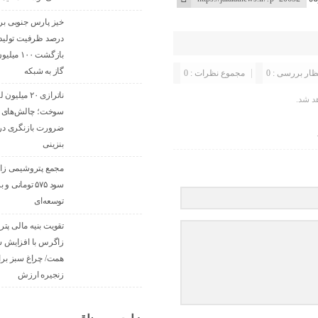
درصد ظرفیت تولید تا
بازگشت ۰۰
گاز به شبکه
ظار بررسی : 0
مجموع نظرات : 0
ناترازی ۲۰ میل
د شد.
سوخت؛ چالش‌های و
ضرورت بازنگری در
بنزینی
مجمع پتروشیمی ز
سود ۵۷۵ تومانی 
توسعه‌ای
تقویت بنیه مالی پت
همت/ چراغ سبز برا
زنجیره ارزش