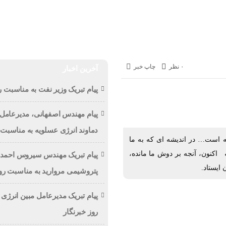
حوادث
ورزشی
اخبار
به روایت تصویر
اخبار فوری
پت
۰ نظر
چاپ خبر
آخرین اخبار
پیام تبریک وزیر نفت به مناسبت ر
پیام مهندس اصفهانی، مدیرعام
دماوند انرژی عسلویه به مناسبت 
ه است… در اندیشه اى که به ما
اکنون، آنجه بر دوش ما مانده،
پیام تبریک مهندس سیروس احمد
ایستاد.
پتروشیمی مروارید به مناسبت روز
پیام تبریک مدیرعامل مبین انرژی
روز خبرنگار