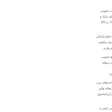
ده عمومی
ی مازاد و
مستعمل به شماره ۰۳/ز/ZPC
اعلام آمادگی
ناد مناقصه
وارید
ع عمومی
ان سهام
)
ده‌های برتر؛
‌های نوآور
ی آریاساسول
بی کیفی به