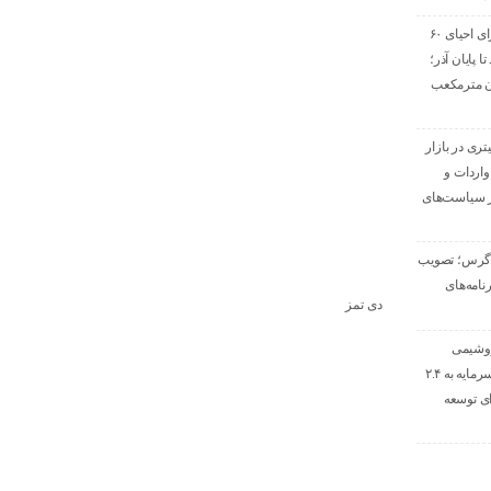
خیز پارس جنوبی برای احیای ۶۰
 پایان آذر؛
۱ میلیون مترمکعب
یون لیتری در بازار
اردات و
 سیاست‌های
اگرس؛ تصویب
و برنامه‌های
دی تمز
روشیمی
زاگرس با افزایش سرمایه به ۲.۴
ی توسعه