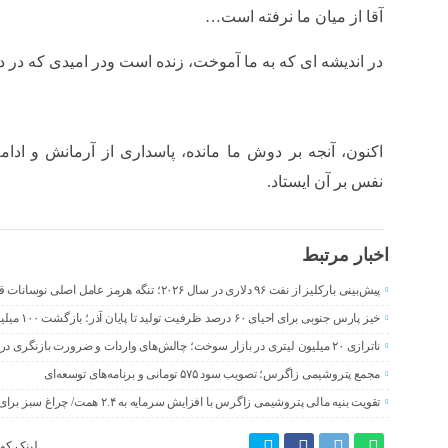
آقا از میان ما نرفته است…
در اندیشه اى که به ما آموخت، زنده است ودر امیدى که در 
اکنون، آنجه بر دوش ما مانده، پاسدارى از آرمانش و ادام
نفس بر آن ایستاد.
اخبار مرتبط
پیش‌بینی بارکلیز از نفت ۹۶ دلاری در سال ۲۰۲۶؛ تنگه هرمز عامل اصلی نوسانات قیمت
خیز پارس جنوبی برای احیای ۶۰ درصد ظرفیت تولید تا پایان آذر؛ بازگشت ۱۰۰ میلیون مترمکعب گاز به شبکه
ناترازی ۲۰ میلیون لیتری در بازار سوخت؛ چالش‌های واردات و ضرورت بازنگری در سیاست‌های بنزینی
مجمع پتروشیمی زاگرس؛ تصویب سود ۵۷۵ تومانی و برنامه‌های توسعه‌ای
تقویت بنیه مالی پتروشیمی زاگرس با افزایش سرمایه به ۲.۴ همت/ چراغ سبز برای توسعه زنجیره ارزش
لینک کوت