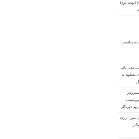
شماره ۱۰۳۳-۱/۱-۴۰۵ (نوبت دوم)
ه
ت به مناسبت
ی، مدیرعامل
 عسلویه به
ر
 سیروس
تروشیمی
روز خبرنگار
ل مبین انرژی
گار