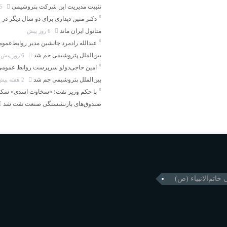
تثبیت مدیریت این شرکت پتروشیمی
5 روز پیش
دکتر متین دیداری برای دو سال دیگر در
متانول ایران ماند
6 روز پیش
عبدالله رادمرد جانشین مدیر روابط‌عموم
بین‌الملل پتروشیمی جم شد
6 روز پیش
امین حاجی‌دولو سرپرست روابط عمومی 
بین‌الملل پتروشیمی جم شد
2 هفته پیش
با حکم وزیر نفت؛ «سخاوت اسدی» سکان
صندوق‌های بازنشستگی صنعت نفت شد
خاتم‌الانبیاء (ص)