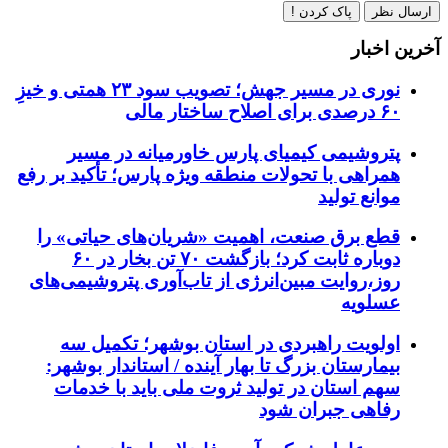
ارسال نظر
پاک کردن !
آخرین اخبار
نوری در مسیر جهش؛ تصویب سود ۲۳ همتی و خیزِ
۶۰ درصدی برای اصلاح ساختار مالی
پتروشیمی کیمیای پارس خاورمیانه در مسیر
همراهی با تحولات منطقه ویژه پارس؛ تأکید بر رفع
موانع تولید
قطع برق صنعت، اهمیت «شریان‌های حیاتی» را
دوباره ثابت کرد؛ بازگشت ۷۰ تن بخار در ۶۰
روز،روایت مبین‌انرژی از تاب‌آوری پتروشیمی‌های
عسلویه
اولویت راهبردی در استان بوشهر؛ تکمیل سه
بیمارستان بزرگ تا بهار آینده / استاندار بوشهر:
سهم استان در تولید ثروت ملی باید با خدمات
رفاهی جبران شود