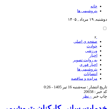
خانه
پتروشيمى ها
دوشنبه, ۱۹ مرداد , ۱۴۰۵
x
صفحه ی اصلی
حوادث
ورزشی
اخبار
به روایت تصویر
اخبار فوری
پتروشيمى ها
انتصابات
مزایده و مناقصه
تاریخ انتشار : سه‌شنبه 16 تیر 1405 - 0:26
کد خبر : 20658
چاپ خبر
۰ نظر
خدمات‌رسانی کارکنان پتروشیمی