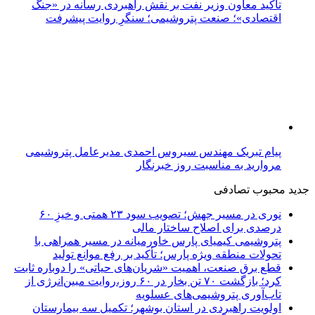
تأکید معاون وزیر نفت بر نقش راهبردی رسانه در «جنگ
اقتصادی»؛ صنعت پتروشیمی؛ سنگرِ روایت پیشرفت
پیام تبریک مهندس سیروس احمدی مدیرعامل پتروشیمی
مروارید به مناسبت روز خبرنگار
جدید
محبوب
تصادفی
نوری در مسیر جهش؛ تصویب سود ۲۳ همتی و خیزِ ۶۰
درصدی برای اصلاح ساختار مالی
پتروشیمی کیمیای پارس خاورمیانه در مسیر همراهی با
تحولات منطقه ویژه پارس؛ تأکید بر رفع موانع تولید
قطع برق صنعت، اهمیت «شریان‌های حیاتی» را دوباره ثابت
کرد؛ بازگشت ۷۰ تن بخار در ۶۰ روز،روایت مبین‌انرژی از
تاب‌آوری پتروشیمی‌های عسلویه
اولویت راهبردی در استان بوشهر؛ تکمیل سه بیمارستان