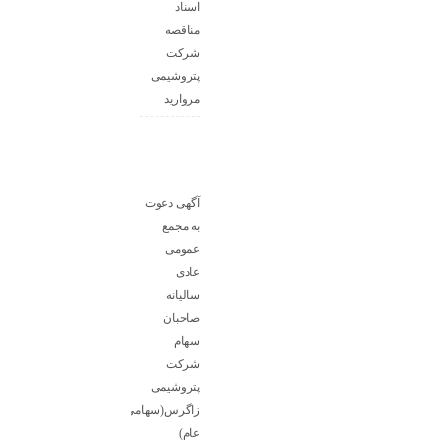
اسناد
مناقصه
شرکت
پتروشیمی
مروارید
آگهی دعوت
به مجمع
عمومی
عادی
سالیانه
صاحبان
سهام
شرکت
پتروشیمی
زاگرس(سهامی
عام)