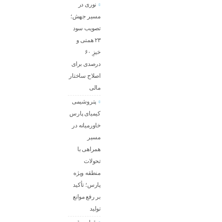
نوری در
مسیر جهش؛
تصویب سود
۲۳ همتی و
خیزِ ۶۰
درصدی برای
اصلاح ساختار
مالی
پتروشیمی
کیمیای پارس
خاورمیانه در
مسیر
همراهی با
تحولات
منطقه ویژه
پارس؛ تأکید
بر رفع موانع
تولید