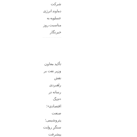
شرکت
دماوند انرژی
عسلویه به
مناسبت روز
خبرنگار
تأکید معاون
وزیر نفت بر
نقش
راهبردی
رسانه در
«جنگ
اقتصادی»؛
صنعت
پتروشیمی؛
سنگرِ روایت
پیشرفت