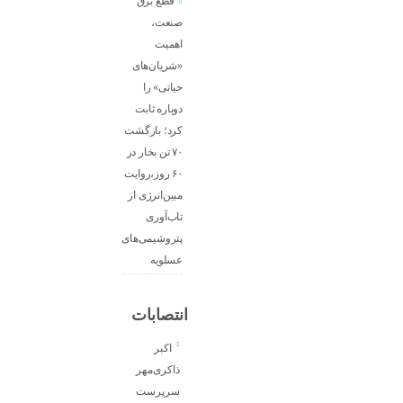
قطع برق
صنعت،
اهمیت
«شریان‌های
حیاتی» را
دوباره ثابت
کرد؛ بازگشت
۷۰ تن بخار در
۶۰ روز،روایت
مبین‌انرژی از
تاب‌آوری
پتروشیمی‌های
عسلویه
انتصابات
اکبر
ذاکری‌مهر
سرپرست