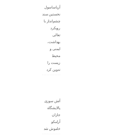
آریاساسول
نخستین سند
چشم‌انداز با
رویکرد
تعالی
بهداشت،
ایمنی و
محیط
زیست را
تدوین کرد
آتش‌ سوزی
پالایشگاه
جازان
آرامکو
خاموش شد