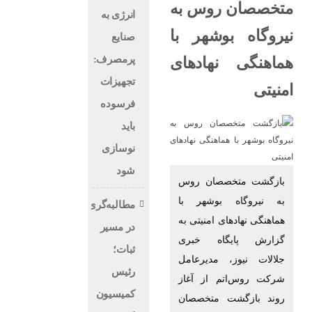
متخصصان روس به
انرژی به
نیروگاه بوشهر با
صنایع
پرمصرف:
هماهنگی نهادهای
تجهیزات
امنیتی
فرسوده
باید
نوسازی
شود
بازگشت متخصصان روس
به نیروگاه بوشهر با
مطالبه‌گری
هماهنگی نهادهای امنیتی به
در مسیر
گزارش پایگاه خبری
ثبات؛
جلالات نیوز، مدیرعامل
رئیس
شرکت روس‌اتم از آغاز
کمیسیون
روند بازگشت متخصصان