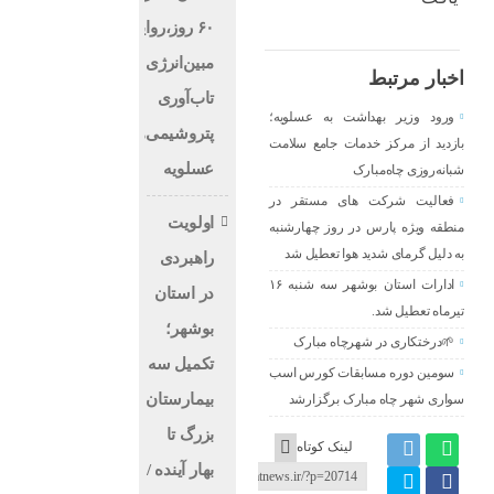
۶۰ روز،روایت
مبین‌انرژی از
اخبار مرتبط
تاب‌آوری
ورود وزیر بهداشت به عسلویه؛
پتروشیمی‌های
بازدید از مرکز خدمات جامع سلامت
عسلویه
شبانه‌روزی چاه‌مبارک
فعالیت شرکت های مستقر در
اولویت
منطقه ویژه پارس در روز چهارشنبه
به دلیل گرمای شدید هوا تعطیل شد
راهبردی
ادارات استان بوشهر سه شنبه ۱۶
در استان
تیرماه تعطیل شد.
بوشهر؛
🌱درختکاری در شهرچاه مبارک
تکمیل سه
سومین دوره مسابقات کورس اسب
بیمارستان
سواری شهر چاه مبارک برگزارشد
بزرگ تا
لینک کوتاه
بهار آینده /