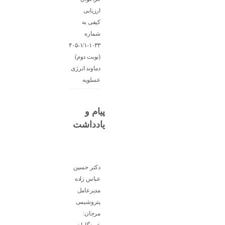
ارزیابی
کیفی به
شماره
۱۰۳۳-۱/۱-۴۰۵
(نوبت دوم)
دماوند انرژی
عسلویه
پیام و
یادداشت
دکتر حسین
عباس زاده
مدیرعامل
پتروشیمی
مرجان: