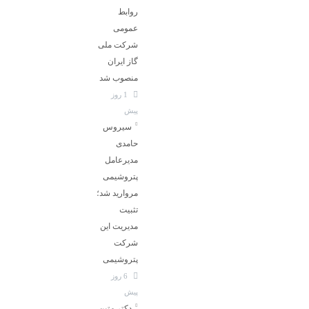
روابط
عمومی
شرکت ملی
گاز ایران
منصوب شد
1 روز
پیش
سیروس
حامدی
مدیرعامل
پتروشیمی
مروارید شد؛
تثبیت
مدیریت این
شرکت
پتروشیمی
6 روز
پیش
دکتر متین