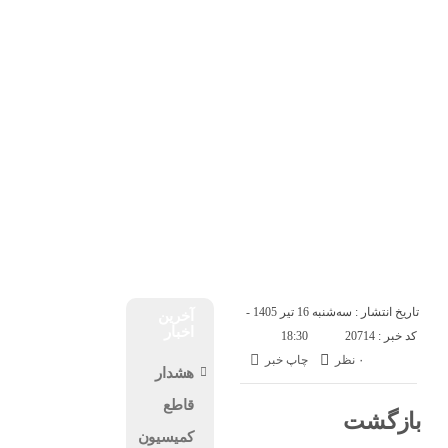
خانه
پتروشيمى ها
دوشنبه, ۱۹ مرداد , ۱۴۰۵
صفحه ی اصلی
حوادث
ورزشی
اخبار
به روایت تصویر
اخبار فوری
پتروشيمى ها
انتصابات
مزایده و مناقصه
تاریخ انتشار : سه‌شنبه 16 تیر 1405 -
آخرین
اخبار
کد خبر : 20714
18:30
۰ نظر
چاپ خبر
هشدار
قاطع
بازگشت
کمیسیون