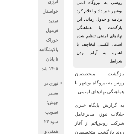
انرژی
روسی به نیروگاه اتمی
بوشهر خبر داد و اعلام کرد
خواستار
برنامه و جدول زمانی این
تمدید
بازگشت با هماهنگی
فرمول
نهادهای امنیتی تنظیم شده
خوراک
است. الکسی لیخاچف با
پالایشگاه‌ها
اشاره به آرام بودن
تا پایان
شرایط
۱۴۰۵ شد
بازگشت متخصصان
روس به نیروگاه بوشهر با
نوری در
هماهنگی نهادهای امنیتی
مسیر
جهش؛
به گزارش پایگاه خبری
تصویب
جلالات نیوز، مدیرعامل
سود ۲۳
شرکت روس‌اتم از آغاز
همتی و
روند بازگشت متخصصان