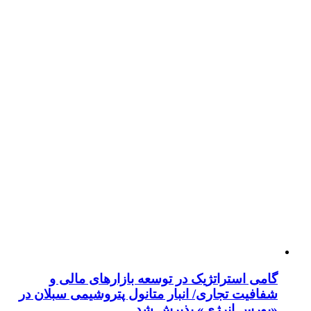
گامی استراتژیک در توسعه بازارهای مالی و
شفافیت تجاری/ انبار متانول پتروشیمی سبلان در
«بورس انرژی» پذیرش شد