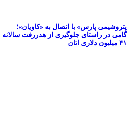
پتروشیمی پارس» با اتصال به «کاویان»؛
گامی در راستای جلوگیری از هدررفت سالانه
۴۱ میلیون دلاری اتان