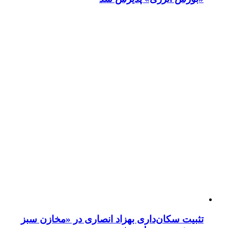
تثبیت سکان‌داری بهزاد انصاری در «مخازن سبز