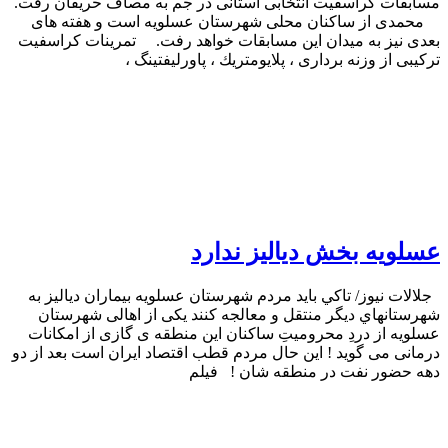
مسابقات كراسفيت انتخابى استانى در جم به مصاف حريفان رفت.
محمدى از ساكنان محلى شهرستان عسلويه است و هفته هاى
بعدى نيز به ميدان اين مسابقات خواهد رفت. تمرينات كراسفيت
تركيبى از وزنه بردارى ، پلايومتريك ، پاورليفتينگ ،
عسلويه بخش دياليز ندارد
جلالات نيوز/ تاكي بايد مردم شهرستان عسلويه بيماران دياليز به
شهرستانهاي ديگر منتقل و معالجه كنند يكى از اهالى شهرستان
عسلويه از دردِ محروميتِ ساكنان اين منطقه ى گازى از امكانات
درمانى مى گويد ! اين حال مردم قطب اقتصاد ايران است بعد از دو
دهه حضور نفت در منطقه شان ! فيلم