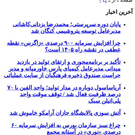
صفحه 1 از 2
2
1
›
آخرین اخبار
پایان دوره سرپرستی؛ محمدرضا یزدانی‌کاشانی
مدیرعامل توسعه پتروشیمی کنگان شد
چرا افزایش سرمایه ۹۰۰ درصدی «زاگرس» نقطه
عطفی در نقشه راه ۱۴۰۵ است؟
تأکید بر برنامه‌محوری و ارتقای تولید در بازدید
میدانی مدیرعامل کیمیای پارس خاورمیانه و مدیر
حراست صندوق ذخیره فرهنگیان از سایت عملیاتی
آریاساسول دوباره در مدار تولید؛ واحد الفین با ۷۰
درصد ظرفیت فعال شد / توقف موقت واحد
پلی‌اتیلن سبک
آتش‌ سوزی پالایشگاه جازان آرامکو خاموش شد
چراغ سبز سازمان بورس به افزایش سرمایه ۶۰
درصدی «نوری» در آستانه مجمع