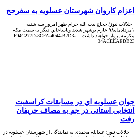
اعزام كاروان شهرستان عسلويه به سفرحج
جلالات نيوز/ حجاج بيت الله حرام ظهر امروز سه شنبه
١مردادماه٩٨ عازم بوشهر شدند وتاساعاتي ديگر به سمت مكه
مكرمه پرواز خواهند داشت F94C277D-8CFA-4044-B2D3-
34ACEEAEDB23
جوان عسلويه اي در مسابقات كراسفيت
انتخابى استانى در جم به مصاف حريفان
رفت
جلالات نيوز: عبدالله محمدى به نمايندگى از شهرستان عسلويه در