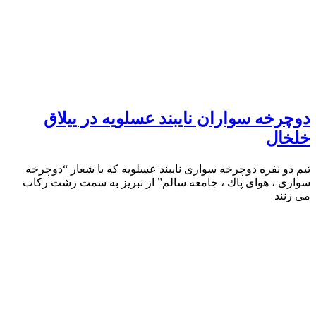
دوچرخه سواران نايبند عسلويه در ييلاق
خلخال
تيم دو نفره دوچرخه سوارى نايبند عسلويه كه با شعار “دوچرخه
سوارى ، هواى پاك ، جامعه سالم” از تبريز به سمت رشت ركاب
مى زنند