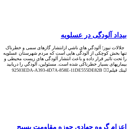
بیداد آلودگی در عسلویه
جلالات نيوز؛ آلودگي هاي ناشي ازانتشار گازهای سمی و خطرناک
تنها بخش کوچکی از آلودگی هایی است که مردم شهرستان عسلويه
را تحت تاثیر قرار داده و باعث انتشار آلودگی های زیست محیطی و
بیماریهای بسیار خطرناکی شده است. مسئولين، آلودگي را دريابيد
لينك فيلم👇🏻 92503EDA-A393-4D7A-858E-11DE555DE82B
اعزام گروه جهادی حوزه مقاومت بسیج