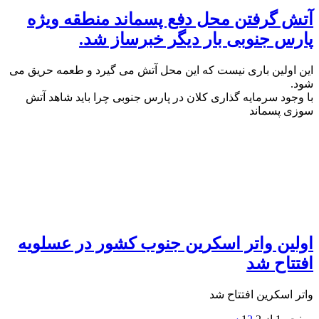
آتش گرفتن محل دفع پسماند منطقه ويژه
پارس جنوبى بار ديگر خبرساز شد.
اين اولين بارى نيست كه اين محل آتش مى گيرد و طعمه حريق مى
شود.
با وجود سرمايه گذارى كلان در پارس جنوبى چرا بايد شاهد آتش
سوزى پسماند
اولين واتر اسكرين جنوب کشور در عسلويه
افتتاح شد
واتر اسكرين افتتاح شد