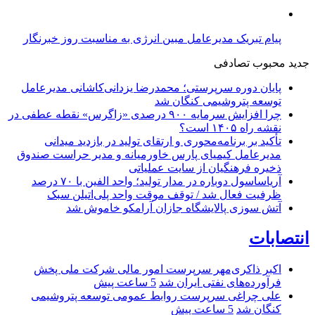
پیام تبریک مدیرعامل مبین انرژی به مناسبت روز خبرنگار
جدید
محبوب
تصادفی
پایان دوره سرپرستی؛ محمدرضا یزدانی‌کاشانی مدیرعامل
توسعه پتروشیمی کنگان شد
چرا افزایش سرمایه ۹۰۰ درصدی «زاگرس» نقطه عطفی در
نقشه راه ۱۴۰۵ است؟
تأکید بر برنامه‌محوری و ارتقای تولید در بازدید میدانی
مدیرعامل کیمیای پارس خاورمیانه و مدیر حراست صندوق
ذخیره فرهنگیان از سایت عملیاتی
آریاساسول دوباره در مدار تولید؛ واحد الفین با ۷۰ درصد
ظرفیت فعال شد / توقف موقت واحد پلی‌اتیلن سبک
آتش‌ سوزی پالایشگاه جازان آرامکو خاموش شد
انتصابات
اکبر ذاکری‌مهر سرپرست امور مالی شرکت ملی پخش
فرآورده‌های نفتی ایران شد
5 ساعت پیش
علی چراغی سرپرست روابط عمومی توسعه پتروشیمی
کنگان شد
5 ساعت پیش