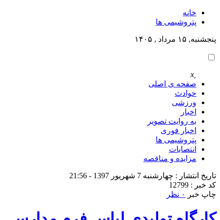
خانه
پتروشيمى ها
پنجشنبه, ۱۵ مرداد , ۱۴۰۵
x
صفحه ی اصلی
حوادث
ورزشی
اخبار
به روایت تصویر
اخبار فوری
پتروشيمى ها
انتصابات
مزایده و مناقصه
تاریخ انتشار : چهارشنبه 7 شهریور 1397 - 21:56
کد خبر : 12799
چاپ خبر
۰ نظر
کارگاه تولیدی لباس فرم مدارس