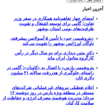
ارسال نظر
پاک کردن !
آخرین اخبار
امضای چهار تفاهم‌نامه همکاری در سفر وزیر
تعاون؛ گامی برای توسعه اشتغال و تقویت
ظرفیت‌های بومی استان بوشهر
«پتروشیمی جم» با تأمین ۵ آمبولانس پیشرفته،
ناوگان اورژانس بوشهر را تقویت می‌کند
دکتر متین دیداری برای دو سال دیگر در رأس
کارگروه متانول ایران ماند
پتروشیمی پارس» با اتصال به «کاویان»؛ گامی در
راستای جلوگیری از هدررفت سالانه ۴۱ میلیون
دلاری اتان
اعلام تعطیلی نیروهای غیرعملیاتی شرکت‌های
مستقر در منطقه ویژه پارس در روز دوشنبه ۱۲
مرداد؛ مدیریت هوشمند مصرف انرژی و حفاظت از
سلامت کارکنان