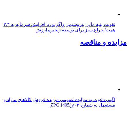
تقویت بنیه مالی پتروشیمی زاگرس با افزایش سرمایه به ۲.۴
همت/ چراغ سبز برای توسعه زنجیره ارزش
مزایده و مناقصه
آگهی دعوت به مزایده عمومی مزایده فروش کالاهای مازاد و
مستعمل به شماره ۰۳/ز/ZPC 1405