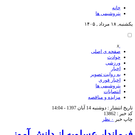
خانه
پتروشيمى ها
یکشنبه, ۱۸ مرداد , ۱۴۰۵
x
صفحه ی اصلی
حوادث
ورزشی
اخبار
به روایت تصویر
اخبار فوری
پتروشيمى ها
انتصابات
مزایده و مناقصه
تاریخ انتشار : دوشنبه 14 آبان 1397 - 14:04
کد خبر : 13862
چاپ خبر
۰ نظر
فرماندار عسلويه از دانش آموز