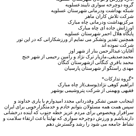
گروه دوچرخه سواری نایبندعسلویه
شبکه بهداشت ودرمانی شهرستان عسلویه
شرکت تلاش کاران ماهر
مرکزبهداشت ودرمانی چاه مبارک
اورژانش جاده ای چاه مبارک
پایگاه هلال احمر شهرستان عسلویه
همچنین تقدیر وتشکر می نمایم از ورزشکارانی که در این تور
شرکت نموده اند
آقایان:عبدالرحمن بنار از شهر اوز
محمدصدیقی،مازیار ترک نژاد و رامین رحیمی از شهر خنج
محمد باقری کنگانی ازشهرستان کنگان
مهدی راستگو از شهرستان پارسیان
*گروه تدارکات*
ابراهیم کوهی نژاد(یوسف)از چاه مبارک
فقیهی وبهمنی از شرکت پتروشیمی بوشهر
اینجانب ضمن تشکر وقدردانی مجدد امیدوارم با یاری خداوند و
سپس همت همه مسئولان بتوانم خادم و خدمتگزارخوبی برای ایران
سرافراز وبخصوص برای مردم عزیز خطه جنوب که آینده درخشانی
دارندباشم و ورزش دوچرخه سواری که نهایتاََ باعث ارتقاء سلامت و
نشاط جامعه می شود را رشد وگسترش دهم