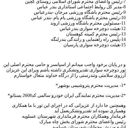
7-رئیس واعضای محترم شورای اسلامی روستای گچین
8-مدیر کل روابط اجتماعی استانداری بندر عباس
9-رئیس محترم باشگاه ورزشی مرجان -بندرعباس
10-رئیس محترم باشگاه ورزشی یام یام -بندر عباس
11-مسئولین محترم باشگاه ورزشی اروند
12-هیئت دوچرخه سواری بندرعباس
13-رئیس محترم کمیته کوهستان
14-پلیس راه راهنمایی و رانندگی بندرلنگه
15-هیئت دوچرخه سواری پارسیان
و در پایان برخود واجب میدانم از اسپانسر و حامی محترم اصلی این
تور دوچرخه سواری تقدیروتشکری داشته باشم وبرای این عزیزان
آرزوی سلامتی وتندرستی را از درگاه خداوند متعال خواستارم
*1- مدیریت محترم پتروشیمی بوشهر*
*2-مدیریت محترم نمایندگی ایران خودرو سالمی کد2608 بستانو*
وهمچنین جا دارد از عزیزانی که در اجرای این تور با ما همکاری
وهمیاری نموده اند تقدیروتشکربعمل آید
فرماندار وهمکاران محترم فرمانداری شهرستان عسلویه
رئیس واعضای محترم شورای بخش چاه مبارک
اداره ورزش وجوانان شهرستان عسلویه