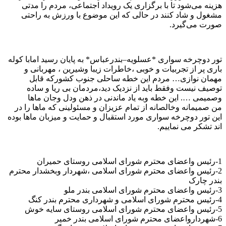
هزینه می‌شود تا با برگزاری یک رویداد اجتماعی، مردم را مدتی
مشغول و شاد کنند در حالی که این موضوع با ورزش به راحتی
صورت می‌گیرد.
تور دوچرخه سواری *عسلویه–بندرعباس* به پایان رسید امابا کوله
باری پر از تجربیات و خوبی ،خاطرات زیبا وشیرین ، مهربانی و
مهمان نوازی… مردم این خطه ساحلی جنوب کشورکه قابل
توصیف نیست وفقط باید از نزدیک دید،مردمان بی ریا و ساده
وصمیمی …. این خطه وبه یاد ماندنی در ذهن ودل وجان ماها
من صمیمانه وخالصانه از تمام عزیزان و مسئولینی که ماها را در
این تور دوچرخه سواری مورد استقبال و حمایت و میزبان ماها بوده
اند تشکر می نماییم.
1-رئیس واعضای محترم شورای اسلامی روستای حمیران
2-رئیس واعضای محترم شورای اسلامی ،شهردار وبخشدار محترم
بندر چارک
3-رئیس واعضای محترم شورای اسلامی بندر ملو
4-رئیس محترم شورای اسلامی و شهرداری محترم بندر کنگ
5-رئیس واعضای محترم شورای اسلامی روستای سایه خوش
6-شهردارواعضای محترم شورای اسلامی بندر خمیر