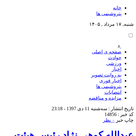
خانه
پتروشيمى ها
شنبه, ۱۷ مرداد , ۱۴۰۵
x
صفحه ی اصلی
حوادث
ورزشی
اخبار
به روایت تصویر
اخبار فوری
پتروشيمى ها
انتصابات
مزایده و مناقصه
تاریخ انتشار : سه‌شنبه 11 دی 1397 - 23:18
کد خبر : 14856
چاپ خبر
۰ نظر
عبدالله کوهی نژاد رئيس هيئت