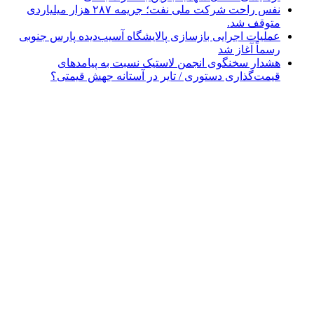
نفس راحت شرکت ملی نفت؛ جریمه ۲۸۷ هزار میلیاردی
متوقف شد.
عملیات اجرایی بازسازی پالایشگاه آسیب‌دیده پارس جنوبی
رسماً آغاز شد
هشدار سخنگوی انجمن لاستیک نسبت به پیامدهای
قیمت‌گذاری دستوری / تایر در آستانه جهش قیمتی؟