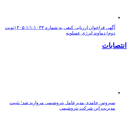
آگهی فراخوان ارزیابی کیفی به شماره ۱۰۳۳-۱/۱-۴۰۵ (نوبت
دوم) دماوند انرژی عسلویه
انتصابات
سیروس حامدی مدیرعامل پتروشیمی مروارید شد؛ تثبیت
مدیریت این شرکت پتروشیمی