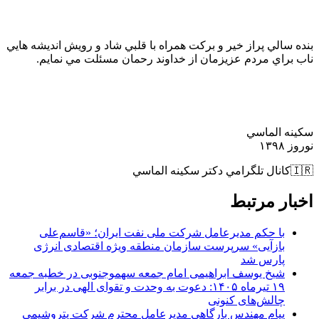
بنده سالي پراز خير و بركت همراه با قلبي شاد و رويش انديشه هايي
ناب براي مردم عزيزمان از خداوند رحمان مسئلت مي نمايم.
سكينه الماسي
نوروز ١٣٩٨
🇮🇷كانال تلگرامي دكتر سكينه الماسي
اخبار مرتبط
با حکم مدیرعامل شرکت ملی نفت ایران؛ «قاسم‌علی
بازآیی» سرپرست سازمان منطقه ویژه اقتصادی انرژی
پارس شد
شیخ یوسف ابراهیمی امام جمعه سهموجنوبی در خطبه جمعه
۱۹ تیرماه ۱۴۰۵: دعوت به وحدت و تقوای الهی در برابر
چالش‌های کنونی
پیام‌ مهندس بارگاهی مدیرعامل محترم شرکت پتروشیمی