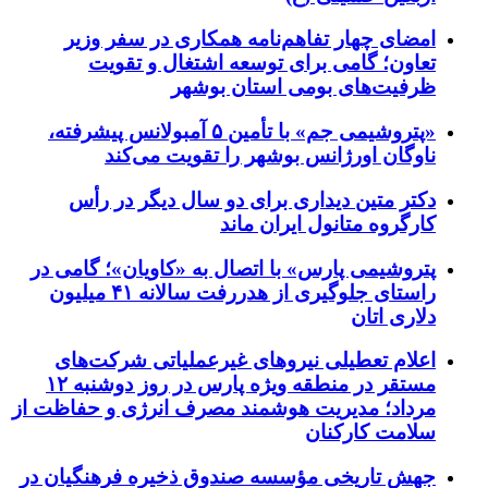
امضای چهار تفاهم‌نامه همکاری در سفر وزیر
تعاون؛ گامی برای توسعه اشتغال و تقویت
ظرفیت‌های بومی استان بوشهر
«پتروشیمی جم» با تأمین ۵ آمبولانس پیشرفته،
ناوگان اورژانس بوشهر را تقویت می‌کند
دکتر متین دیداری برای دو سال دیگر در رأس
کارگروه متانول ایران ماند
پتروشیمی پارس» با اتصال به «کاویان»؛ گامی در
راستای جلوگیری از هدررفت سالانه ۴۱ میلیون
دلاری اتان
اعلام تعطیلی نیروهای غیرعملیاتی شرکت‌های
مستقر در منطقه ویژه پارس در روز دوشنبه ۱۲
مرداد؛ مدیریت هوشمند مصرف انرژی و حفاظت از
سلامت کارکنان
جهش تاریخی مؤسسه صندوق ذخیره فرهنگیان در