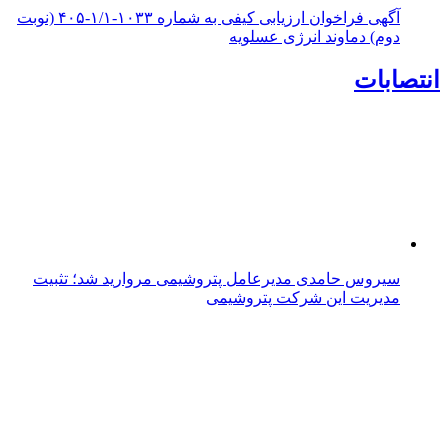
آگهی فراخوان ارزیابی کیفی به شماره ۱۰۳۳-۱/۱-۴۰۵ (نوبت
دوم) دماوند انرژی عسلویه
انتصابات
سیروس حامدی مدیرعامل پتروشیمی مروارید شد؛ تثبیت
مدیریت این شرکت پتروشیمی