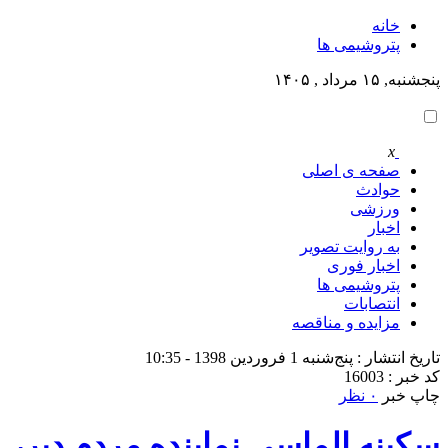
خانه
پتروشيمى ها
پنجشنبه, ۱۵ مرداد , ۱۴۰۵
x
صفحه ی اصلی
حوادث
ورزشی
اخبار
به روایت تصویر
اخبار فوری
پتروشيمى ها
انتصابات
مزایده و مناقصه
تاریخ انتشار : پنج‌شنبه 1 فروردین 1398 - 10:35
کد خبر : 16003
چاپ خبر
۰ نظر
سكينه الماسي نماينده مردم دير،