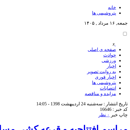
خانه
پتروشيمى ها
جمعه, ۱۶ مرداد , ۱۴۰۵
x
صفحه ی اصلی
حوادث
ورزشی
اخبار
به روایت تصویر
اخبار فوری
پتروشيمى ها
انتصابات
مزایده و مناقصه
تاریخ انتشار : سه‌شنبه 24 اردیبهشت 1398 - 14:05
کد خبر : 16646
چاپ خبر
۰ نظر
مراسم افتتاحيه و قرعه كشي مسا