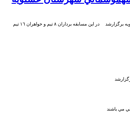
به گزارش جلالات نيوز مراسم افتتاحيه و قرعه كشي مسابقه تفسير قران كريم در مسجد جامع روستاي سهموشمالي شهرستان عسلويه برگزارشد در اين مسابقه برداران ٨ تيم و خواهران ١٦ تيم
گزارشد