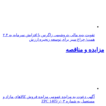
تقویت بنیه مالی پتروشیمی زاگرس با افزایش سرمایه به ۲.۴
همت/ چراغ سبز برای توسعه زنجیره ارزش
مزایده و مناقصه
آگهی دعوت به مزایده عمومی مزایده فروش کالاهای مازاد و
مستعمل به شماره ۰۳/ز/ZPC 1405