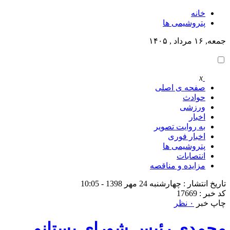
خانه
پتروشيمى ها
جمعه, ۱۶ مرداد , ۱۴۰۵
x
صفحه ی اصلی
حوادث
ورزشی
اخبار
به روایت تصویر
اخبار فوری
پتروشيمى ها
انتصابات
مزایده و مناقصه
تاریخ انتشار : چهارشنبه 24 مهر 1398 - 10:05
کد خبر : 17669
چاپ خبر
۰ نظر
محمدی رئیس شورای بستانو