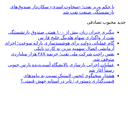
با حکم وزیر نفت؛ «سخاوت اسدی» سکان‌دار صندوق‌های
بازنشستگی صنعت نفت شد
جدید
محبوب
تصادفی
پیگیری جبران زیان بیش از ۱۰۰ همتی صندوق بازنشستگی
نفت از واگذاری سهام هلدینگ خلیج فارس
گام عملیاتی دولت برای هوشمندسازی یارانه سوخت؛ اجرای
آزمایشی اتصال سهمیه بنزین به کارت بانکی
نفس راحت شرکت ملی نفت؛ جریمه ۲۸۷ هزار میلیاردی
متوقف شد.
عملیات اجرایی بازسازی پالایشگاه آسیب‌دیده پارس جنوبی
رسماً آغاز شد
هشدار سخنگوی انجمن لاستیک نسبت به پیامدهای
قیمت‌گذاری دستوری / تایر در آستانه جهش قیمتی؟