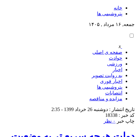
خانه
پتروشيمى ها
جمعه, ۱۶ مرداد , ۱۴۰۵
x
صفحه ی اصلی
حوادث
ورزشی
اخبار
به روایت تصویر
اخبار فوری
پتروشيمى ها
انتصابات
مزایده و مناقصه
تاریخ انتشار : دوشنبه 26 خرداد 1399 - 2:35
کد خبر : 18338
چاپ خبر
۰ نظر
دولت هرچه سریع تر به وضعیت