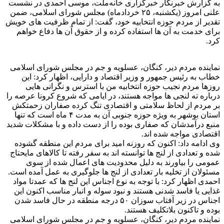
به گزارش خبرنگار خبرگزاری خانه‌ملت، موسی احمدی در نشست
علنی امروز (یکشنبه، ۲۵ خردادماه) مجلس شورای اسلامی، ضمن
تقدیر از مردم حوزه انتخابیه خود، گفت: از تمام ظرفیت های خویش
برای خدمت به آن ها استفاده کرده و از حقوق آن ها دفاع خواهم
کرد.
نماینده مردم دیر، کنگان، عسلویه و جم در مجلس شورای اسلامی
خطاب به رئیس جمهور و وزیر اقتصاد و دارایی، اظهار کرد: این
روزها مردم نجیب حوزه انتخابیه من با استرس و نگرانی هایی
درباره ته لنجی ها مواجه هستند، در ایامی که شروع کرونا عرصه را
بر مردم از لحاظ سلامتی و اقتصادی تنگ کرده صفاران زحمتکش
استان بوشهر به ویژه حوزه جنوبی آن به مدت ۴ ماه است که تنها
منبع درآمدشان که صفاری بوده را از دست داده و با مشکلات شدید
اقتصادی مواجه شده اند.
وی ادامه داد: اکنون که روزنه امید برای مردم این منطقه گشوده
شده و تعدادی از لنج ها توانسته اند به سفر رفته تا کالاهای مایحتاج
عمومی را بیاورند به دلیل محدودیت های اعمال شده از سوی
مسئولان از تخلیه بار تعدادی از لنج ها جلوگیری به عمل آمده است.
احمدی اظهار کرد: با توجه به نوع اجناس این لنج ها که عمدتا مواد
غذایی یا فاسد شدنی هستند و نبود سوله و انبار مناسب اکنون این
اجناس در زیر آفتاب سوزان ۵۰ درجه منطقه در حال فاسد شدن
بوده و تاکنون بلاتکلیف هستند.
نماینده مردم دیر، کنگان، عسلویه و جم در مجلس شورای اسلامی