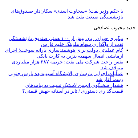
با حکم وزیر نفت؛ «سخاوت اسدی» سکان‌دار صندوق‌های
بازنشستگی صنعت نفت شد
جدید
محبوب
تصادفی
پیگیری جبران زیان بیش از ۱۰۰ همتی صندوق بازنشستگی
نفت از واگذاری سهام هلدینگ خلیج فارس
گام عملیاتی دولت برای هوشمندسازی یارانه سوخت؛ اجرای
آزمایشی اتصال سهمیه بنزین به کارت بانکی
نفس راحت شرکت ملی نفت؛ جریمه ۲۸۷ هزار میلیاردی
متوقف شد.
عملیات اجرایی بازسازی پالایشگاه آسیب‌دیده پارس جنوبی
رسماً آغاز شد
هشدار سخنگوی انجمن لاستیک نسبت به پیامدهای
قیمت‌گذاری دستوری / تایر در آستانه جهش قیمتی؟