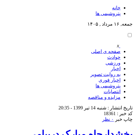
خانه
پتروشيمى ها
جمعه, ۱۶ مرداد , ۱۴۰۵
x
صفحه ی اصلی
حوادث
ورزشی
اخبار
به روایت تصویر
اخبار فوری
پتروشيمى ها
انتصابات
مزایده و مناقصه
تاریخ انتشار : شنبه 14 تیر 1399 - 20:35
کد خبر : 18361
چاپ خبر
۰ نظر
بخشدارچاه مبارک درپیامی