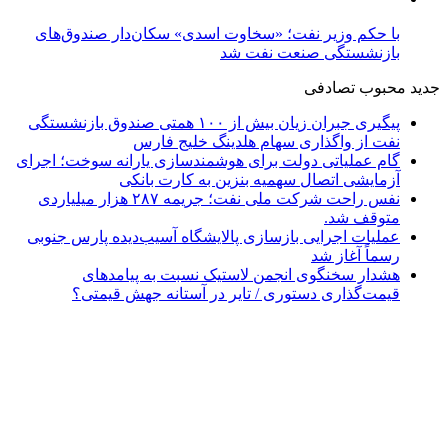
با حکم وزیر نفت؛ «سخاوت اسدی» سکان‌دار صندوق‌های
بازنشستگی صنعت نفت شد
جدید
محبوب
تصادفی
پیگیری جبران زیان بیش از ۱۰۰ همتی صندوق بازنشستگی
نفت از واگذاری سهام هلدینگ خلیج فارس
گام عملیاتی دولت برای هوشمندسازی یارانه سوخت؛ اجرای
آزمایشی اتصال سهمیه بنزین به کارت بانکی
نفس راحت شرکت ملی نفت؛ جریمه ۲۸۷ هزار میلیاردی
متوقف شد.
عملیات اجرایی بازسازی پالایشگاه آسیب‌دیده پارس جنوبی
رسماً آغاز شد
هشدار سخنگوی انجمن لاستیک نسبت به پیامدهای
قیمت‌گذاری دستوری / تایر در آستانه جهش قیمتی؟