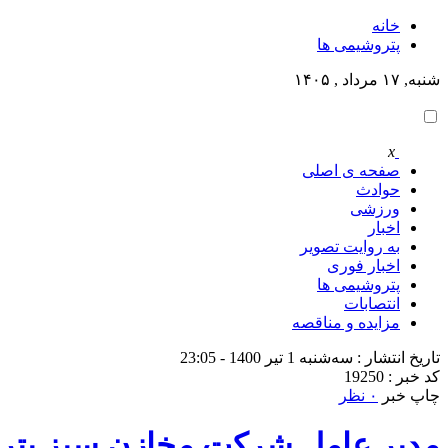
خانه
پتروشيمى ها
شنبه, ۱۷ مرداد , ۱۴۰۵
x
صفحه ی اصلی
حوادث
ورزشی
اخبار
به روایت تصویر
اخبار فوری
پتروشيمى ها
انتصابات
مزایده و مناقصه
تاریخ انتشار : سه‌شنبه 1 تیر 1400 - 23:05
کد خبر : 19250
چاپ خبر
۰ نظر
مدیر عامل شرکت مخازن سبز پتروش