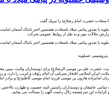
ه با صدور پیامی میلاد باسعادت هشتمین اختر تابناک آسمان امامت 
گزارش جلالات نیوز و به نقل از روابط عمومی شرکت
ه با صدور پیامی میلاد باسعادت هشتمین اختر تابناک آسمان امامت 
 پتروشیمی عسلویه:
لایت، حضرت علی بن موسی الرضا(ع) برای دوستداران ولایت، مبین محب
ابت ایران اسلامی افتخار میزبانی آن امام رئوف و غریب را دارد، و ز
 میزبان امامزاده هارون بن موسی فرزند امام موسی کاظم(ع) و براد
ه تمامی عاشقان و دوستداران راستین ائمه عصمت و طهارت بالاخص مر
 کرامات این سرچشمه زلال رحمت الهی را مسألت می نمایم.