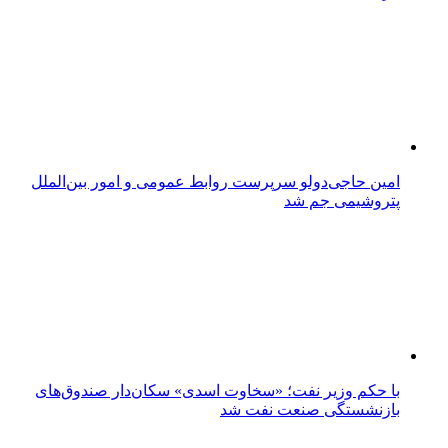
امین حاجی‌دولو سرپرست روابط عمومی و امور بین‌الملل
پتروشیمی جم شد
با حکم وزیر نفت؛ «سخاوت اسدی» سکان‌دار صندوق‌های
بازنشستگی صنعت نفت شد