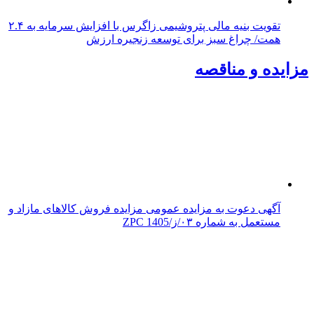
تقویت بنیه مالی پتروشیمی زاگرس با افزایش سرمایه به ۲.۴
همت/ چراغ سبز برای توسعه زنجیره ارزش
مزایده و مناقصه
آگهی دعوت به مزایده عمومی مزایده فروش کالاهای مازاد و
مستعمل به شماره ۰۳/ز/ZPC 1405