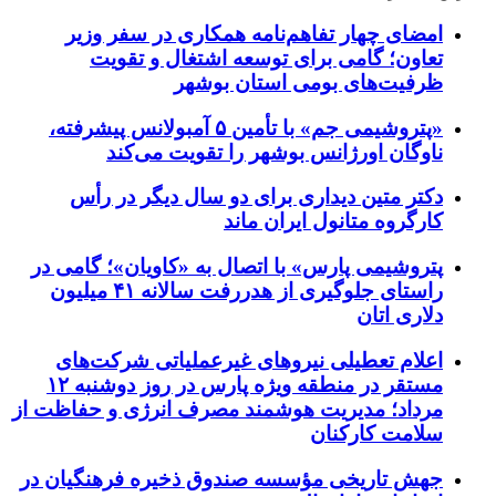
امضای چهار تفاهم‌نامه همکاری در سفر وزیر
تعاون؛ گامی برای توسعه اشتغال و تقویت
ظرفیت‌های بومی استان بوشهر
«پتروشیمی جم» با تأمین ۵ آمبولانس پیشرفته،
ناوگان اورژانس بوشهر را تقویت می‌کند
دکتر متین دیداری برای دو سال دیگر در رأس
کارگروه متانول ایران ماند
پتروشیمی پارس» با اتصال به «کاویان»؛ گامی در
راستای جلوگیری از هدررفت سالانه ۴۱ میلیون
دلاری اتان
اعلام تعطیلی نیروهای غیرعملیاتی شرکت‌های
مستقر در منطقه ویژه پارس در روز دوشنبه ۱۲
مرداد؛ مدیریت هوشمند مصرف انرژی و حفاظت از
سلامت کارکنان
جهش تاریخی مؤسسه صندوق ذخیره فرهنگیان در