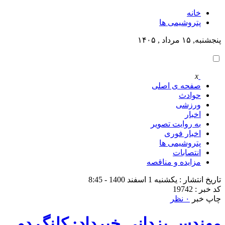
خانه
پتروشيمى ها
پنجشنبه, ۱۵ مرداد , ۱۴۰۵
x
صفحه ی اصلی
حوادث
ورزشی
اخبار
به روایت تصویر
اخبار فوری
پتروشيمى ها
انتصابات
مزایده و مناقصه
تاریخ انتشار : یکشنبه 1 اسفند 1400 - 8:45
کد خبر : 19742
چاپ خبر
۰ نظر
مهندس یزدانی خبرداد: کلنگ دو