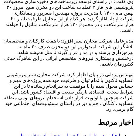
وی گفت : در راستای توسعه زیرساخت‌های ذخیره‌سازی محصولات
پتروشیمی هاى فاز ۲ عملیات ساخت این دو‌ مخزن صبح امروز ۳۰
بهمن ماه ۱۴۰۰ با مدیریت پروژه مهندس اصغرپور و پیمانکاری
شرکت آپادانا آغاز گردید. هر کدام از این مخازل ظرفیت انبار ۶۰
هزار مترمکعب و در مجموع ۱۲۰ هزار مترمکعب متانول را خواهند
داشت.
مدیرعامل شرکت مخازن سبز افزود: با همت کارکنان و متخصصان
تلاشگر این شرکت امیدواریم این دو مخزن ظرف ۲۰ ماه به
بهره‌برداری برسند و در مدار قرار گیرند تا مثل همیشه شاهد
درخشش و پیشتازی نیروهای متخصص ایرانی در این شاهرگ حیاتی
کشورمان باشیم.
مهندس یزدانى در پایان اظهار کرد: شرکت مخازن سبز پتروشیمى
عسلویه تاکنون با تمام توان و ظرفیت خود همه پروژه‌های مهم و
حساس محول شده را با موفقیت به سرانجام رسانده تا در این
شرایط سخت اقتصادی یاریگر صنعت و اقتصاد کشور باشد. این
شرکت همچنین با اولویت قرار دادن استخدام نیروهای بومی منطقه
عسلویه ، کنگان ، جم و دیر در راستای مسئولیت‌های اجتماعی خود
گام برمی‌دارد.
اخبار مرتبط
با حکم مدیرعامل شرکت ملی نفت ایران؛ «قاسم‌علی