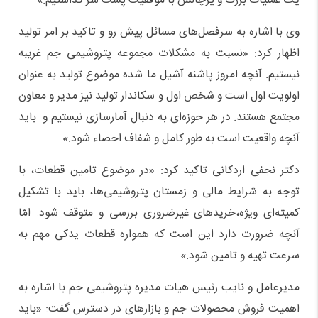
یک
عملیات
بزرگ و پرچالش با موفقیت پشت سر گذاشت
یم.
»
وی با اشاره به سرفصل‌های مسائل
پیش رو
و تاکید بر
امر
تولید
اظهار کرد: «نسبت به مشکلات مجموعه
پتروشیمی جم
غریبه
نیستیم. آنچه امروز پاشنه آشیل ما شده موضوع تولید به عنوان
اولویت اول است و شخص اول و سکاندار تولید نیز مدیر و معاون
مجتمع هستند. در هر حوزه‌ای به دنبال آمارسازی نیستیم و باید
آنچه واقعیت است به طور کامل و شفاف احصا
ء
شود
.»
دکتر نجفی اردکان
ی تاکید کرد:
«
در
موضوع
تامین قطعات، با
توجه به شرایط مالی و ز
مستان پتروشیمی‌ها، باید
با تشکیل
کمیته
‌ای ویژه
،
خریدهای غیرضروری بررسی و متوقف شود. ام
ا
آنچه ضرورت دارد
این است که
همواره
قطعات یدکی
مهم
به
سرعت تهیه و تامین شود.
»
مدیرعامل و نایب رئیس هیات مدیره پتروشیمی جم
با اشاره به
اهمیت فروش
محصولات
جم
و بازارهای
در دسترس
گفت
:
«
باید