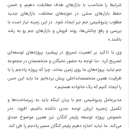
شرایط را متناسب با بازار
های هدف
مطابقت دهیم،
و
ضمن
حفظ بازارهای سنتی در حوزه
های مختلف، بازارهای جدید
مطلوب پتروشیمی جم
نیز
ایجاد شود
.
در این زمینه
نیاز است
با
بررسی
و
رفع
چالش
ها
،
روند
فروش و بازارها
ی جم
رو به رشد
باش
ن
د
.»
وی با تاکید بر اهمیت تسریع در پیشبرد
پروژه
های توسعه
‌ای
تصریح کرد
:
«
با توجه به حضور نخبگان و متخصصان در مجموعه
جم نباید پروژه
های ما روی زمین بماند،
چرا که
پروژه پادجم را با
ظرفیت همین متخصصان
داخلی
پیش برده‌ایم
.
ما
باید این حس
را
ایجاد
کنیم
که یک خانواده هستیم.
»
مدیرعامل پتروشیمی جم
با بیان اینکه
باید به زیرساخت‌ها و
تکمیل زنجیره ارزش توجه جدی داشته باشیم
، افزود: «
در
خصوص
پروژه
توسعه
پلیمر کنگان نیز همین موضوع صدق
می‌کند
.
ما نباید اجازه دهیم پلیمر کنگان مسیر پادجم را طی کند.