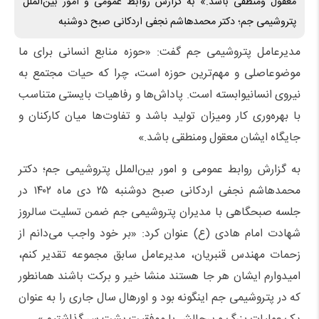
معقول ومنطقی باشد.» به گزارش روابط عمومی و امور بین‌الملل
پتروشیمی جم؛ دکتر محمدهاشم نجفی اردکانی صبح دوشنبه
مدیرعامل پتروشیمی جم
گفت
:
«حوزه
منابع
انسانی
برای
ما
موضوع
اصلی
و
مهم‌ترین
حوزه
است،
چرا
که
حیات
مجتمع
به
نیروی
انسانی
وابسته
است
.
پاداش‌ها
و
رفاهیات
بایستی
متناسب
با
بهره‌وری
کار
و
میزان
تولید
باشد
و
تفاوت‌ها
میان
کارکنان
و
جایگاه
ایشان
معقول
و
منطقی
باشد
.
»
به گزارش روابط عمومی و امور بین‌الملل پتروشیمی جم؛
دکتر
محمدهاشم نجفی اردکان
ی
صبح دوشنبه ۲۵ دی ماه ۱۴۰۲ در
جلسه صبحگاهی با مدیران
پتروشیمی جم
ضمن تسلیت
سالروز
شهادت امام هادی (ع) عنوان کرد: «بر خود واجب می‌دانم از
زحمات مهندس قنبریان، مدیرعامل سابق
مجموعه
تقدیر کنم،
امیدوارم ایشان هر جا هستند منشا خیر و برکت باشند همانطور
که در پتروشیمی جم اینگونه بود و اورهال سال جاری را به عنوان