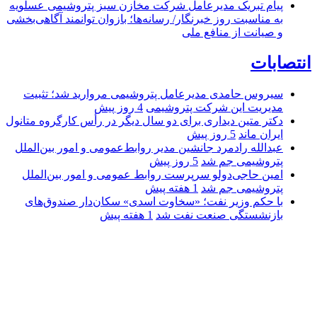
پیام تبریک مدیرعامل شرکت مخازن سبز پتروشیمی عسلویه
به مناسبت روز خبرنگار/ رسانه‌ها؛ بازوان توانمند آگاهی‌بخشی
و صیانت از منافع ملی
انتصابات
سیروس حامدی مدیرعامل پتروشیمی مروارید شد؛ تثبیت
مدیریت این شرکت پتروشیمی
4 روز پیش
دکتر متین دیداری برای دو سال دیگر در رأس کارگروه متانول
ایران ماند
5 روز پیش
عبدالله رادمرد جانشین مدیر روابط‌عمومی و امور بین‌الملل
پتروشیمی جم شد
5 روز پیش
امین حاجی‌دولو سرپرست روابط عمومی و امور بین‌الملل
پتروشیمی جم شد
1 هفته پیش
با حکم وزیر نفت؛ «سخاوت اسدی» سکان‌دار صندوق‌های
بازنشستگی صنعت نفت شد
1 هفته پیش