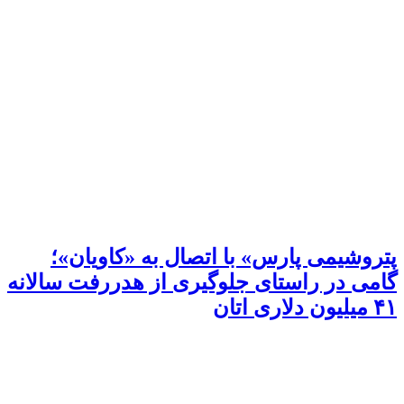
پتروشیمی پارس» با اتصال به «کاویان»؛
گامی در راستای جلوگیری از هدررفت سالانه
۴۱ میلیون دلاری اتان