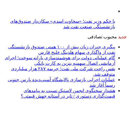
با حکم وزیر نفت؛ «سخاوت اسدی» سکان‌دار صندوق‌های
بازنشستگی صنعت نفت شد
جدید
محبوب
تصادفی
پیگیری جبران زیان بیش از ۱۰۰ همتی صندوق بازنشستگی
نفت از واگذاری سهام هلدینگ خلیج فارس
گام عملیاتی دولت برای هوشمندسازی یارانه سوخت؛ اجرای
آزمایشی اتصال سهمیه بنزین به کارت بانکی
نفس راحت شرکت ملی نفت؛ جریمه ۲۸۷ هزار میلیاردی
متوقف شد.
عملیات اجرایی بازسازی پالایشگاه آسیب‌دیده پارس جنوبی
رسماً آغاز شد
هشدار سخنگوی انجمن لاستیک نسبت به پیامدهای
قیمت‌گذاری دستوری / تایر در آستانه جهش قیمتی؟