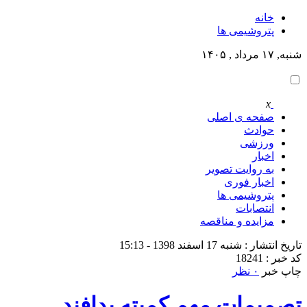
خانه
پتروشيمى ها
شنبه, ۱۷ مرداد , ۱۴۰۵
x
صفحه ی اصلی
حوادث
ورزشی
اخبار
به روایت تصویر
اخبار فوری
پتروشيمى ها
انتصابات
مزایده و مناقصه
تاریخ انتشار : شنبه 17 اسفند 1398 - 15:13
کد خبر : 18241
چاپ خبر
۰ نظر
تصمیمات مهم کمیته پدافند