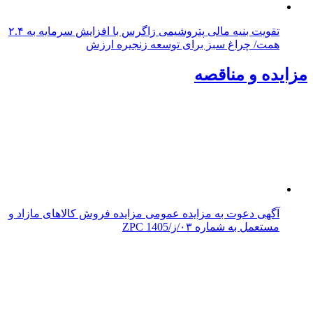
تقویت بنیه مالی پتروشیمی زاگرس با افزایش سرمایه به ۲.۴
همت/ چراغ سبز برای توسعه زنجیره ارزش
مزایده و مناقصه
آگهی دعوت به مزایده عمومی مزایده فروش کالاهای مازاد و
مستعمل به شماره ۰۳/ز/ZPC 1405