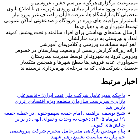
-ممنوعیت برگزاری هرگونه مراسم جشن، عروسی و …
-ممنوعیت ورود مسافر از مبادی ورودی شهرستان تا اطلاع ثانوی
-تعطیلی کلیه آرایشگاه ها، عرضه قلیان و اصناف غیر مورد نیاز
-استمرار مراقبت های ویژه در فرودگاه و ضدعفونی اماکن عمومی
توسط شهرداری ها و دهیاری ها
-ارسال بسته‌های بهداشتی برای افراد سالمند و تحت پوشش کمیته
امداد و بهزیستی به درب منازلشان
-لغو کلیه مسابقات ورزشی و کلاس‌های آموزشی
-ارائه روزانه گزارش رسمی از وضعیت بیمارستان در خصوص
ویروس کرونا به شهروندان توسط مدیریت بیمارستان
-جمع‌آوری اغذیه فروشی‌ها سطح شهرها و همچنین متکدیان
-تعطیلی شرکت‌هایی که به مرحله‌ی بهره‌برداری نرسیده‌اند
اخبار مرتبط
با حکم مدیرعامل شرکت ملی نفت ایران؛ «قاسم‌علی
بازآیی» سرپرست سازمان منطقه ویژه اقتصادی انرژی
پارس شد
شیخ یوسف ابراهیمی امام جمعه سهموجنوبی در خطبه جمعه
۱۹ تیرماه ۱۴۰۵: دعوت به وحدت و تقوای الهی در برابر
چالش‌های کنونی
پیام‌ مهندس بارگاهی مدیرعامل محترم شرکت پتروشیمی
جم پیلن به مناسبت تشییع رهبر شهید