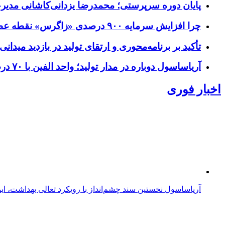
پایان دوره سرپرستی؛ محمدرضا یزدانی‌کاشانی مدی
چرا افزایش سرمایه ۹۰۰ درصدی «زاگرس» نقطه عطفی در نقشه راه ۱۴۰۵ است؟
تأکید بر برنامه‌محوری و ارتقای تولید در بازدید می
آریاساسول دوباره در مدار تولید؛ واحد الفین با ۷۰ درصد ظرفیت فعال شد / توقف موقت واحد پلی‌اتیلن سبک
اخبار فوری
آریاساسول نخستین سند چشم‌انداز با رویکرد تعالی بهداشت، ا