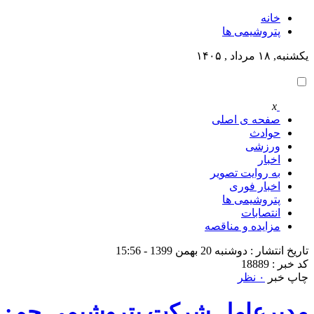
خانه
پتروشيمى ها
یکشنبه, ۱۸ مرداد , ۱۴۰۵
x
صفحه ی اصلی
حوادث
ورزشی
اخبار
به روایت تصویر
اخبار فوری
پتروشيمى ها
انتصابات
مزایده و مناقصه
تاریخ انتشار : دوشنبه 20 بهمن 1399 - 15:56
کد خبر : 18889
چاپ خبر
۰ نظر
مدیرعامل شرکت پتروشیمی جم: پتر