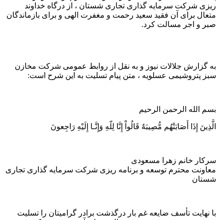
ریزی شرکت سرمایه گذاری تجاری شستان ، از درگاه خداوند
متعال برای آن فقید سعید رحمت و مغفرت الهی و برای بازماندگان
صبر و اجر مسالت کرد.
به گزارش جلالات نیوز و به نقل از روابط عمومی شرکت مخازن
سبز پتروشیمی عسلویه ، متن پیام تسلیت به این شرح است:
بسم الله الرحمن الرحیم
الَّذِینَ إِذَا أَصَابَتْهُم مُّصِیبَهٌ قَالُواْ إِنَّا لِلّهِ وَإِنَّـا إِلَیْهِ رَاجِعونَ
سرکار خانم زهرا مسعودی
معاونت محترم توسعه و برنامه ریزی شرکت سرمایه گذاری تجاری
شستان
با نهایت تأسف ضایعه غم بار درگذشت برادر گرامیتان را تسلیت