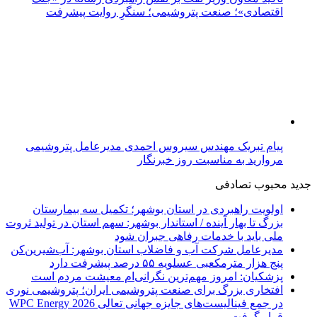
اقتصادی»؛ صنعت پتروشیمی؛ سنگرِ روایت پیشرفت
پیام تبریک مهندس سیروس احمدی مدیرعامل پتروشیمی
مروارید به مناسبت روز خبرنگار
جدید
محبوب
تصادفی
اولویت راهبردی در استان بوشهر؛ تکمیل سه بیمارستان
بزرگ تا بهار آینده / استاندار بوشهر: سهم استان در تولید ثروت
ملی باید با خدمات رفاهی جبران شود
مدیرعامل شرکت آب و فاضلاب استان بوشهر: آب‌شیرین‌کن
پنج هزار مترمکعبی عسلویه ۵۵ درصد پیشرفت دارد
پزشکیان: امروز مهم‌ترین نگرانی‌ام معیشت مردم است
افتخاری بزرگ برای صنعت پتروشیمی ایران؛ پتروشیمی نوری
در جمع فینالیست‌های جایزه جهانی تعالی WPC Energy 2026
قرار گرفت