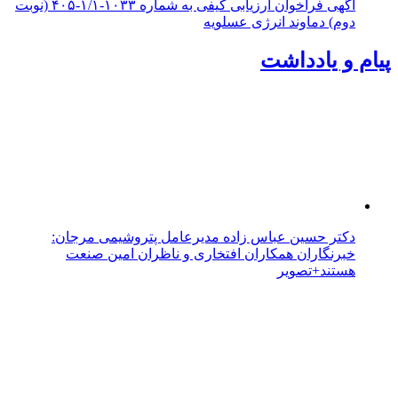
آگهی فراخوان ارزیابی کیفی به شماره ۱۰۳۳-۱/۱-۴۰۵ (نوبت
دوم) دماوند انرژی عسلویه
پیام و یادداشت
دکتر حسین عباس زاده مدیرعامل پتروشیمی مرجان:
خبرنگاران همکاران افتخاری و ناظران امین صنعت
هستند+تصویر