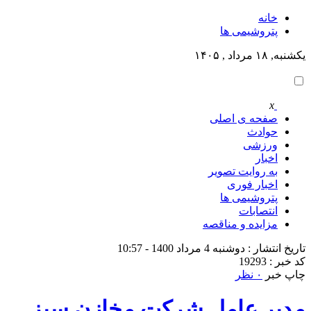
خانه
پتروشيمى ها
یکشنبه, ۱۸ مرداد , ۱۴۰۵
x
صفحه ی اصلی
حوادث
ورزشی
اخبار
به روایت تصویر
اخبار فوری
پتروشيمى ها
انتصابات
مزایده و مناقصه
تاریخ انتشار : دوشنبه 4 مرداد 1400 - 10:57
کد خبر : 19293
چاپ خبر
۰ نظر
مدیر عامل شرکت مخازن سبز