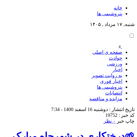
خانه
پتروشيمى ها
شنبه, ۱۷ مرداد , ۱۴۰۵
x
صفحه ی اصلی
حوادث
ورزشی
اخبار
به روایت تصویر
اخبار فوری
پتروشيمى ها
انتصابات
مزایده و مناقصه
تاریخ انتشار : دوشنبه 16 اسفند 1400 - 7:34
کد خبر : 19752
چاپ خبر
۰ نظر
🌱درختکاری در شهرچاه مبارک