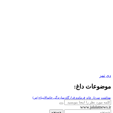
دی تمز
موضوعات داغ:
بهداشت
سردار عابد
فرمانده قرارگاه سازندگی خاتم‌الانبیاء (ص)
www.jalalatnews.ir
جستجو