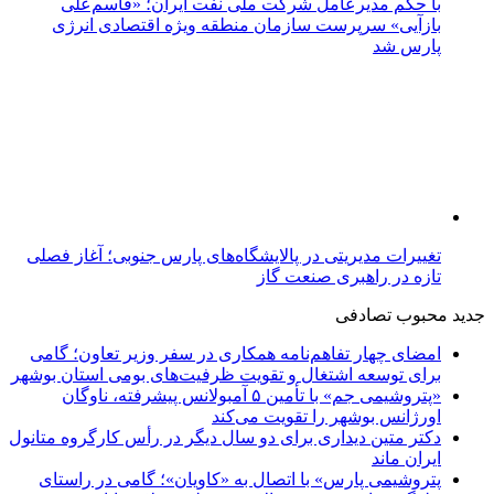
با حکم مدیرعامل شرکت ملی نفت ایران؛ «قاسم‌علی
بازآیی» سرپرست سازمان منطقه ویژه اقتصادی انرژی
پارس شد
تغییرات مدیریتی در پالایشگاه‌های پارس جنوبی؛ آغاز فصلی
تازه در راهبری صنعت گاز
جدید
محبوب
تصادفی
امضای چهار تفاهم‌نامه همکاری در سفر وزیر تعاون؛ گامی
برای توسعه اشتغال و تقویت ظرفیت‌های بومی استان بوشهر
«پتروشیمی جم» با تأمین ۵ آمبولانس پیشرفته، ناوگان
اورژانس بوشهر را تقویت می‌کند
دکتر متین دیداری برای دو سال دیگر در رأس کارگروه متانول
ایران ماند
پتروشیمی پارس» با اتصال به «کاویان»؛ گامی در راستای