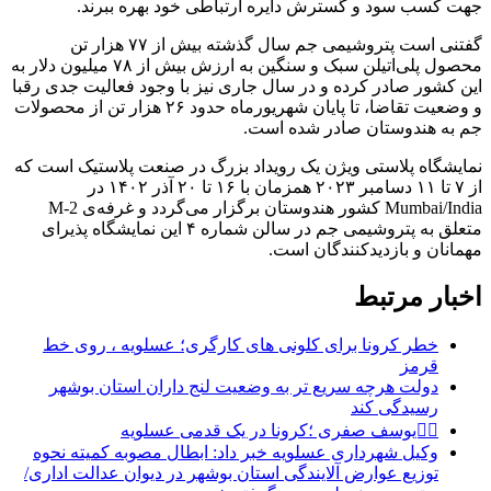
جهت کسب سود و گسترش دایره ارتباطی خود بهره ببرند.
گفتنی است پتروشیمی جم سال گذشته بیش از ۷۷ هزار تن
محصول پلی‌اتیلن سبک و سنگین به ارزش بیش از ۷۸ میلیون دلار به
این کشور صادر کرده و در سال جاری نیز با وجود فعالیت جدی رقبا
و وضعیت تقاضا، تا پایان شهریورماه حدود ۲۶ هزار تن از محصولات
جم به هندوستان صادر شده است.
نمایشگاه پلاستی ویژن یک رویداد بزرگ در صنعت پلاستیک است که
از ۷ تا ۱۱ دسامبر ۲۰۲۳ همزمان با ۱۶ تا ۲۰ آذر ۱۴۰۲ در
Mumbai/India کشور هندوستان برگزار می‌گردد و غرفه‌ی M-2
متعلق به پتروشیمی جم در سالن شماره ۴ این نمایشگاه پذیرای
مهمانان و بازدیدکنندگان است.
اخبار مرتبط
خطر کرونا براى کلونى هاى کارگرى؛ عسلویه ، روى خط
قرمز
دولت هرچه سریع تر به وضعیت لنج داران استان بوشهر
رسیدگی کند
✍🏻یوسف صفرى ؛کرونا در یک قدمی عسلویه
وکیل شهرداری عسلویه خبر داد: ابطال مصوبه کمیته نحوه
توزیع عوارض آلایندگی استان بوشهر در دیوان عدالت اداری/