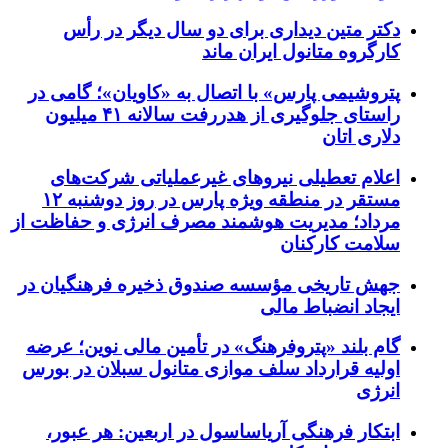
دکتر متین دیداری برای دو سال دیگر در رأس
کارگروه متانول ایران ماند
پتروشیمی پارس» با اتصال به «کاویان»؛ گامی در
راستای جلوگیری از هدررفت سالانه ۴۱ میلیون
دلاری اتان
اعلام تعطیلی نیروهای غیرعملیاتی شرکت‌های
مستقر در منطقه ویژه پارس در روز دوشنبه ۱۲
مرداد؛ مدیریت هوشمند مصرف انرژی و حفاظت از
سلامت کارکنان
جهش تاریخی مؤسسه صندوق ذخیره فرهنگیان در
ایجاد انضباط مالی
گام بلند «پتروفرهنگ» در تأمین مالی نوین؛ عرضه
اولیه قرارداد سلف موازی متانول سبلان در بورس
انرژی
ابتکار فرهنگی آریاساسول در اربعین: هر عبور،