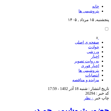
خانه
پتروشيمى ها
پنجشنبه, ۱۵ مرداد , ۱۴۰۵
x
صفحه ی اصلی
حوادث
ورزشی
اخبار
به روایت تصویر
اخبار فوری
پتروشيمى ها
انتصابات
مزایده و مناقصه
تاریخ انتشار : شنبه 18 آذر 1402 - 17:59
کد خبر : 20294
چاپ خبر
۰ نظر
حضور پتروشیمی جم در