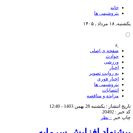
خانه
پتروشيمى ها
یکشنبه, ۱۸ مرداد , ۱۴۰۵
x
صفحه ی اصلی
حوادث
ورزشی
اخبار
به روایت تصویر
اخبار فوری
پتروشيمى ها
انتصابات
مزایده و مناقصه
تاریخ انتشار : یکشنبه 28 بهمن 1403 - 12:40
کد خبر : 20492
چاپ خبر
۰ نظر
پیشنهاد افزایش سرمایه