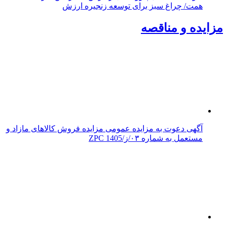
همت/ چراغ سبز برای توسعه زنجیره ارزش
مزایده و مناقصه
آگهی دعوت به مزایده عمومی مزایده فروش کالاهای مازاد و
مستعمل به شماره ۰۳/ز/ZPC 1405