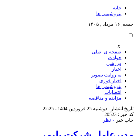
خانه
پتروشيمى ها
جمعه, ۱۶ مرداد , ۱۴۰۵
x
صفحه ی اصلی
حوادث
ورزشی
اخبار
به روایت تصویر
اخبار فوری
پتروشيمى ها
انتصابات
مزایده و مناقصه
تاریخ انتشار : دوشنبه 25 فروردین 1404 - 22:25
کد خبر : 20523
چاپ خبر
۰ نظر
مدیرعامل شرکت پلیمر