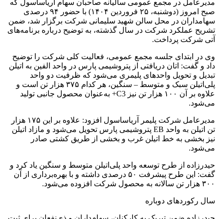
مدیرعامل در مجمع عمومی سالیانه صاحبان سهام آریاساسول که
صبح امروز (دوشنبه، ۲۵ فروردین ۱۴۰۴) با حضور ۹۴ درصدی
سهامداران در محل سالن شهید سلیمانی شرکت برگزار شد، ضمن
تشریح عملکرد شرکت در سال گذشته، به توضیح درباره برنامه‌های
آتی شرکت پرداخت.
وی در ابتدای جلسه مجمع عمومی، فعالیت کلی شرکت را توضیح
داد و گفت: اتان دریافتی از پتروشیمی پارس در واحد الفین به اتیلن
تبدیل و تحویل واحدهای پلیمری می‌شود که ظرفیت دو واحد
پلی‌اتیلن سبک و متوسط – سنگین، هر کدام ۳۷۵ هزار تن است و
علاوه بر آن ۱۰۰ هزار تن نیز C3+ به‌عنوان محصول جانبی تولید
می‌شود.
مدیرعامل شرکت پلیمر آریاساسول افزود: علاوه بر این ۱۷۵ هزار
تن اتیلن به واحد EB پتروشیمی پارس تحویل می‌شود و مازاد اتیلن
نیز بخشی به خط اتیلن غرب و بخشی از طریق کشتی صادر
می‌شود.
حیدرزاده از طرح توسعه واحد پلی‌اتیلن متوسط و سنگین یاد کرد و
گفت: این طرح پیشرفت ۵۰ درصدی داشته و با بهره‌برداری از آن
۳۰۰ هزار تن سالانه به محصول شرکت افزوده می‌شود.
سال رکورد‌های دوباره
حیدرزاده ضمن تبریک به کارکنان، سهام‌داران و ذی‌نفعان برای ثبت