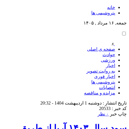
خانه
پتروشيمى ها
جمعه, ۱۶ مرداد , ۱۴۰۵
x
صفحه ی اصلی
حوادث
ورزشی
اخبار
به روایت تصویر
اخبار فوری
پتروشيمى ها
انتصابات
مزایده و مناقصه
تاریخ انتشار : دوشنبه 1 اردیبهشت 1404 - 20:32
کد خبر : 20533
چاپ خبر
۰ نظر
سود سال ۱۴۰۳ آریا از طریق