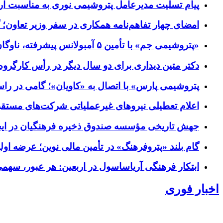
پیام تسلیت مدیرعامل پتروشیمی نوری به مناسبت ار
امضای چهار تفاهم‌نامه همکاری در سفر وزیر تعاون؛
«پتروشیمی جم» با تأمین ۵ آمبولانس پیشرفته، ناوگان اورژانس بوشهر را تقویت می‌کند
دکتر متین دیداری برای دو سال دیگر در رأس کارگروه 
پتروشیمی پارس» با اتصال به «کاویان»؛ گامی در راستای جلوگیری 
اعلام تعطیلی نیروهای غیرعملیاتی شرکت‌های مستقر در منطقه ویژه پارس در روز دوشنبه ۲
جهش تاریخی مؤسسه صندوق ذخیره فرهنگیان در ایجا
گام بلند «پتروفرهنگ» در تأمین مالی نوین؛ عرضه او
ابتکار فرهنگی آریاساسول در اربعین: هر عبور، سهم
اخبار فوری