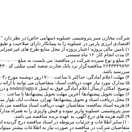
شرکت مخازن سبز پتروشیمی عسلویه (سهامی خاص) در نظر دارد ” ان
اقتصادی انرژی پارس در عسلویه را به پیمانکار دارای صلاحیت و طبق 
۱) تامین مالی پروژه: اعتبار پروژه از محل منابع طرح های غیرعمرانی می‌باشد.
۲) مدت انجام کار: ۱۲ ماه شمسی
سررسید باشد.
۴) مهلت اعلام آمادگی: حداکثر تا ساعت ۱۷:۰۰روز دوشنبه مورخ ۰۶/۱۲/۱۴۰۳٫
۵) مدارک مورد نیاز جهت دریافت اسناد: متقاضیان می توانند با ارائه نامه اعلام آمادگی و سوابق کاری مشابه بهمراه معرفی نامه کتبی از شرکت و فیش واریزی، اسناد مناقصه را دریافت نمایند.
توضیح: امکان ارسال اعلام آمادگی فوق به ایمیل tender@agtp.ir و دریافت اسناد مناقصه از طریق ایمیل نیز وجود دارد.
۶) مهلت تحویل پیشنهادها: آخرین مهلت تحویل پیشنهادها تا ساعت ۱۷:۰۰ روز چهارشنبه مورخ ۱۵/۱۲/۱۴۰۳ می‌باشد.
۷) محل دریافت اسناد و تحویل پیشنهادها: تهران، سعادت آباد، بلوار منفرد نیاکی، کوچه سرو، ساختمان اسکای، طبقه ۱-، شرکت مخازن سبز پتروشیمی عسلویه، واحد امور حقوقی و پیمانها.
سبز پتروشیمی عسلویه واریز نموده و فیش واریزی را به همراه مدارک 
۹) کلیه هزینه های درج آگهی، به عهده برنده مناقصه می باشد.
۱۰) سایر اطلاعات و جزئیات مربوطه در اسناد مناقصه درج گردیده است.