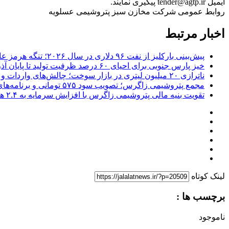
ایمیل tender@agtp.ir پیگیری نمایند.
روابط عمومى شرکت مخازن سبز پتروشیمی عسلویه
اخبار مرتبط
پیش‌بینی بارکلیز از نفت ۹۶ دلاری در سال ۲۰۲۶؛ تنگه هرمز عامل اصلی نوسانات قیمت
خیز پارس جنوبی برای احیای ۶۰ درصد ظرفیت تولید تا پایان آذر؛ بازگشت ۱۰۰ میلیون مترمکعب گاز به شبکه
ناترازی ۲۰ میلیون لیتری در بازار سوخت؛ چالش‌های واردات و ضرورت بازنگری در سیاست‌های بنزینی
مجمع پتروشیمی زاگرس؛ تصویب سود ۵۷۵ تومانی و برنامه‌های توسعه‌ای
تقویت بنیه مالی پتروشیمی زاگرس با افزایش سرمایه به ۲.۴ همت/ چراغ سبز برای توسعه زنجیره ارزش
لینک کوتاه
برچسب ها :
ناموجود