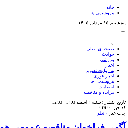
خانه
پتروشيمى ها
پنجشنبه, ۱۵ مرداد , ۱۴۰۵
x
صفحه ی اصلی
حوادث
ورزشی
اخبار
به روایت تصویر
اخبار فوری
پتروشيمى ها
انتصابات
مزایده و مناقصه
تاریخ انتشار : شنبه 4 اسفند 1403 - 12:33
کد خبر : 20509
چاپ خبر
۰ نظر
آگهی فراخوان مناقصه عمومی همرا