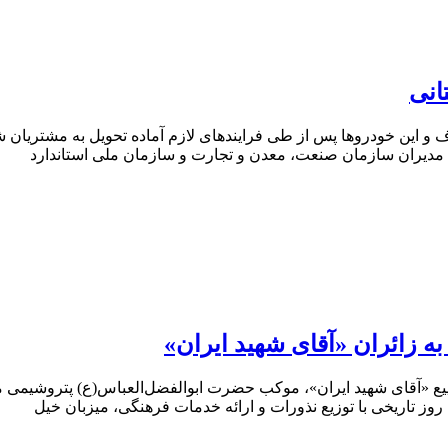
یل ۱۳ هزار کامیونت زامیاد برطرف و این خودروها پس از طی فرایندهای لازم آماده تحویل
، مدیران سازمان صنعت، معدن و تجارت و سازمان ملی استاندارد
 زائران «آقای شهید ایران»
ع «آقای شهید ایران»، موکب حضرت ابوالفضل‌العباس(ع) پتروشیمی مر
وز تاریخی با توزیع نذورات و ارائه خدمات فرهنگی، میزبان خیل