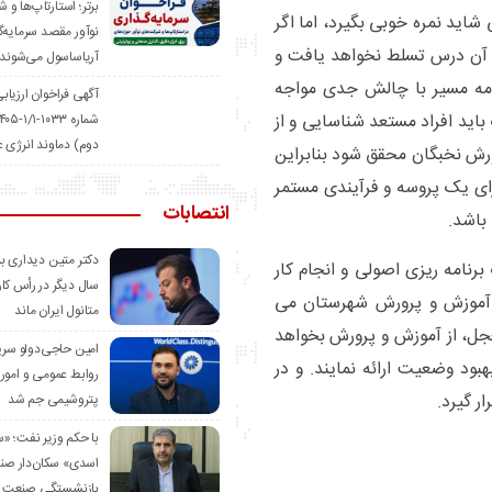
برتر؛ استارتاپ‌ها و 
شاید نمره خوبی بگیرد، اما اگر
نوآور مقصد سرما‌یه‌
ا آن درس تسلط نخواهد یافت و
آریاساسول می‌شوند
دامه مسیر با چالش جدی مواجه
آگهی فراخوان ارزیاب
اید افراد مستعد شناسایی و از
دوم) دماوند انرژی 
ورش نخبگان محقق شود بنابراین
ارای یک پروسه و فرآیندی مستمر
انتصابات
باشد.
دکتر متین دیداری بر
برنامه ریزی اصولی و انجام کار
سال دیگر در رأس کار
ی آموزش و پرورش شهرستان می
متانول ایران ماند
جل، از آموزش و پرورش بخواهد
امین حاجی‌دولو سر
هبود وضعیت ارائه نمایند. و در
روابط عمومی و امور ب
ر گیرد.
پتروشیمی جم شد
با حکم وزیر نفت؛ 
اسدی» سکان‌دار صن
بازنشستگی صنعت 