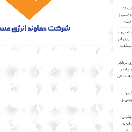
پیش‌بینی بارکلیز از نفت ۹۶
ری در سال ۲۰۲۶؛ تنگه هرمز
 قیمت
خیز پارس جنوبی برای احیای ۶۰
پایان آذر؛
لیون مترمکعب
 لیتری در بازار
ردات و
سیاست‌های
گرس؛
 سود ۵۷۵ تومانی و
روشیمی
ایه به
 برای