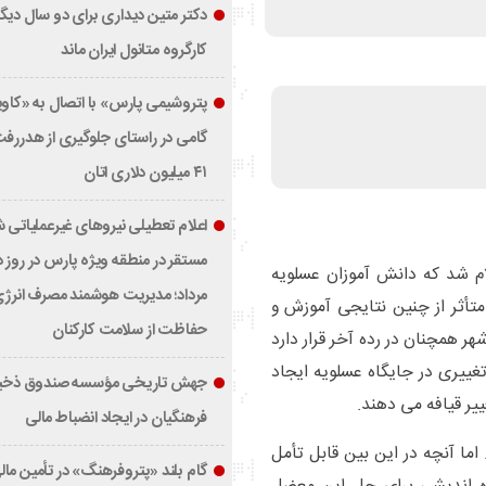
دکتر متین دیداری برای دو سال دیگ
کارگروه متانول ایران ماند
پتروشیمی پارس» با اتصال به «کاوی
گامی در راستای جلوگیری از هدررفت
۴۱ میلیون دلاری اتان
اعلام تعطیلی نیروهای غیرعملیاتی
ی کنکور سال ۹۸ در حالی اعلام شد که دانش آموزان عسلویه
مرداد؛ مدیریت هوشمند مصرف انرژی
متأثر از چنین نتایجی آموزش و
حفاظت از سلامت کارکنان
ر همچنان در رده آخر قرار دارد
تغییری در جایگاه عسلویه ایجاد
جهش تاریخی مؤسسه صندوق ذخی
ر قیافه می دهند.
فرهنگیان در ایجاد انضباط مالی
ا آنچه در این بین قابل تأمل
گام بلند «پتروفرهنگ» در تأمین مال