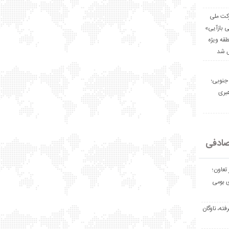
رکت ملی
ی بازآیی»
قه ویژه
س شد
 جنوبی؛
هبری
ادفی
تعاون؛
ی بومی
ولانس پیشرفته، ناوگان