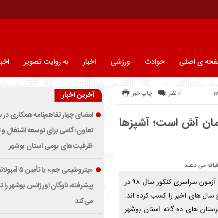
حه ی اصلی
حوادث
ورزشی
اخبار
به روایت تصویر
اخبا
۰ نظر
چاپ خبر
آخرین اخبار
امضای چهار تفاهم‌نامه همکاری در س
همان آش است؛ آشپزها
تعاون؛ گامی برای توسعه اشتغال و
ظرفیت‌های بومی استان بوشهر
«پتروشیمی جم» با تأمین ۵
سایت خبری جلالات نیوز نویسنده :یوسف صفری نتایج اولیه آزمون سراسری کنکور سال ۹۸ در
پیشرفته، ناوگان اورژانس بوشهر را 
 سال های اخیر را کسب کرده اند.
می‌کند
رستان های ده گانه استان بوشهر