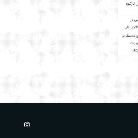
 کارگروه
می در
ی مستقر در
۱۲ مرداد؛ مدیریت
نان