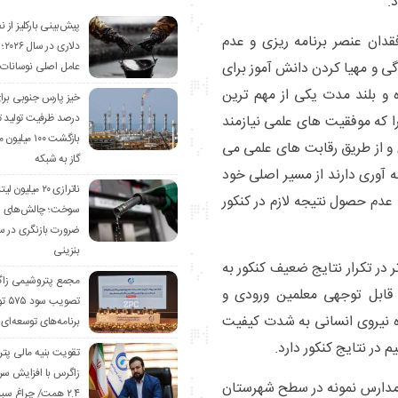
.
قدان عنصر برنامه ریزی و عدم
دلا
 و مهیا کردن دانش آموز برای
عامل اصلی نوسانات
ه و بلند مدت یکی از مهم ترین
درصد ظرفیت تولید تا 
که موفقیت های علمی نیازمند
بازگشت ۱۰۰ می
و از طریق رقابت های علمی می
گاز به شبکه
ه آوری دارند از مسیر اصلی خود
ناترازی ۲۰ میلیون
عدم حصول نتیجه لازم در کنکور
سوخت؛ چالش‌های وا
ضرورت بازنگری در 
بنزینی
 در تکرار نتایج ضعیف کنکور به
مجمع پتروشیمی زا
 قابل توجهی معلمین ورودی و
تصویب
ه نیروی انسانی به شدت کیفیت
برنامه‌های توسعه‌ای
 در نتایج کنکور دارد.
تقویت بنیه مالی پت
زاگرس با افزایش سرم
مدارس نمونه در سطح شهرستان
۲.۴ همت/ چراغ سبز