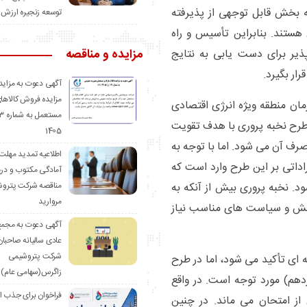
بخش قابل توجهی از پذیرفته
توسعه زنجیره ارزش
هستند. بنابراین تأسیس و راه
مزایده و مناقصه
ذیر برای دست یابی به نتایج
ار بگیرد.
آگهی دعوت به مزاید
مزایده فروش کالاهای
ان منطقه ویژه انرژی اقتصادی
رح نخبه پروری با هدف تقویت
1405
صرف آن می شود. اما با توجه به
اطلاعیه تمدید مهلت 
اداتی بر این طرح وارد است که
آمادگی مکتوب و دری
مناقصه شرکت پترو
. نخبه پروری بیش از آنکه به
مروارید
 بخش و سیاست های مناسب نیاز
آگهی دعوت به مجم
عادی سالیانه صاحبا
شرکت پتروشیمی
یه ای تأکید می شود، اما در طرح
زاگرس(سهامی عام)
دهم) مورد توجه است. در واقع
فراخوان برای جذب ا
ز امتحان می ماند. در چنین