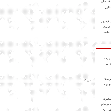
شرکت‌های
گذاری
ی کیفی به
شماره ۱۰۳۳-۱/۱-۴۰۵ (نوبت
عسلویه
ای دو
گروه
پرست
دی تمز
ین‌الملل
«سخاوت
دوق‌های
نفت شد