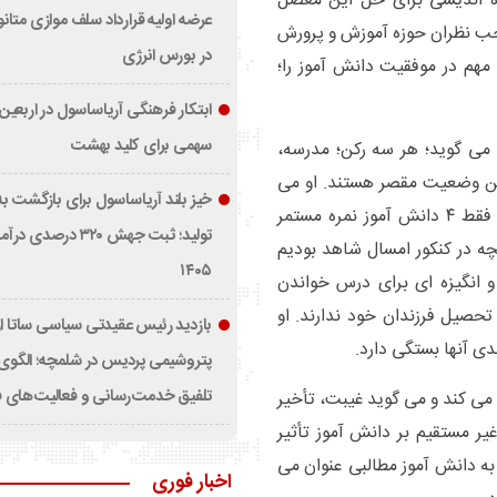
ه اندیشی برای حل این معضل
عرضه اولیه قرارداد سلف موازی متان
حب نظران حوزه آموزش و پرورش
در بورس انرژی
 مهم در موفقیت دانش آموز را؛
ابتکار فرهنگی آریاساسول در اربعین:
سهمی برای کلید بهشت
ی گوید؛ هر سه رکن؛ مدرسه،
ین وضعیت مقصر هستند. او می
خیز بلند آریاساسول برای بازگشت به
گوید؛ زمانیکه از تعداد ۱۷ دانش آموز یک کلاس درسی فقط ۴ دانش آموز نمره مستمر
تولید؛ ثبت جهش ۳۲۰ درصدی 
ز آنچه در کنکور امسال شاهد بودیم
۱۴۰۵
 انگیزه ای برای درس خواندن
حصیل فرزندان خود ندارند. او
بازدید رئیس عقیدتی سیاسی ساتا ا
دی آنها بستگی دارد.
پتروشیمی پردیس در شلمچه؛ الگوی
تلفیق خدمت‌رسانی و فعالیت‌های 
می کند و می گوید غیبت، تأخیر
ر مستقیم بر دانش آموز تأثیر
به دانش آموز مطالبی عنوان می
اخبار فوری