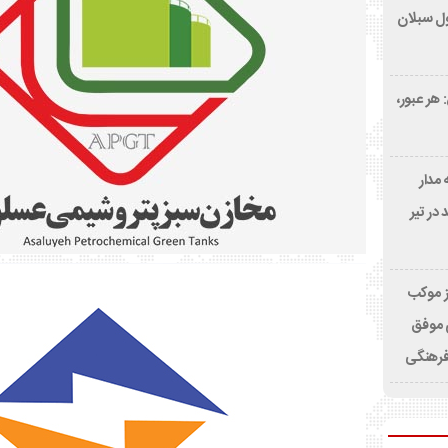
ول سبلان
 هر عبور،
 مدار
درآمد در تیر
ز موکب
 موفق
فرهنگی