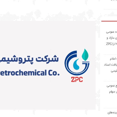
ه عمومی
 مازاد و
مستعمل به شماره ۰۳/ز/ZPC
اعلام
افت اسناد
شیمی
ع عمومی
ن سهام
یده‌های