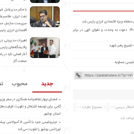
با حکم مدیرعامل ش
نفت ایران؛ «قاسم‌عل
 منطقه ویژه اقتصادی انرژی پارس شد
سرپرست سازمان منط
شیخ یوسف ابراهیمی امام جمعه سهموجنوبی در خطبه جمعه ۱۹ تیرماه ۱۴۰۵: دعوت به وحدت و تقوای الهی در برابر
اقتصادی انرژی پار
تغییرات مدیریتی در
تشییع رهبر شهید
پالایشگاه‌های پارس
آغاز فصلی تازه در را
صنعت گاز
وشیمی عسلویه
جدید
محبوب
تص
امضای چهار تفاهم‌نامه همکاری در سفر وزیر 
گامی برای توسعه اشتغال و تقویت ظرفیت‌ها
انتظار بررسی : 0
مجموع نظرات : 0
استان بوشهر
واهد شد.
«پتروشیمی جم» با تأمین ۵ آمب
اورژانس بوشهر را تقویت می‌کند
شد.