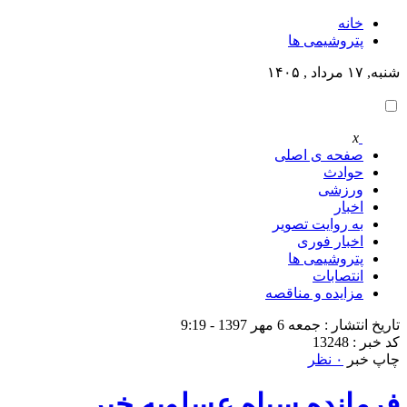
خانه
پتروشيمى ها
شنبه, ۱۷ مرداد , ۱۴۰۵
x
صفحه ی اصلی
حوادث
ورزشی
اخبار
به روایت تصویر
اخبار فوری
پتروشيمى ها
انتصابات
مزایده و مناقصه
تاریخ انتشار : جمعه 6 مهر 1397 - 9:19
کد خبر : 13248
چاپ خبر
۰ نظر
فرمانده سپاه عسلویه خبر