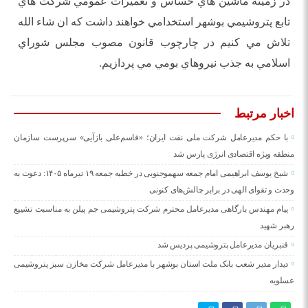
در زمينه ماشين هاي حساس و تعميرات عمومي شركت هاي
تابع پتروشيمي بوشهر استخدامي خواهند داشت كه ان شاء الله
تلاش مي كنيم در چارچوب قانون مصوب مجلس شوراي
اسلامي به جذب نيروهاي بومي مي پردازيم.
اخبار مرتبط
با حکم مدیرعامل شرکت ملی نفت ایران؛ «قاسم‌علی بازآیی» سرپرست سازمان
منطقه ویژه اقتصادی انرژی پارس شد
شیخ یوسف ابراهیمی امام جمعه سهموجنوبی در خطبه جمعه ۱۹ تیرماه ۱۴۰۵: دعوت به
وحدت و تقوای الهی در برابر چالش‌های کنونی
پیام‌ مهندس بارگاهی مدیرعامل محترم شرکت پتروشیمی جم پیلن به مناسبت تشییع
رهبر شهید
قنبریان مدیرعامل پتروشیمی پردیس شد
دیدار مدیر شعب بانک ملت استان بوشهر با مدیرعامل شرکت مخازن سبز پتروشیمی
عسلویه