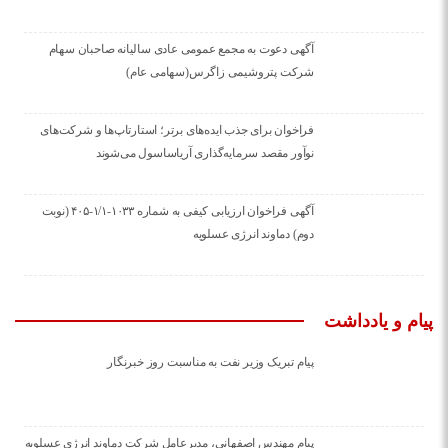
آگهی دعوت به مجمع عمومی عادی سالیانه صاحبان سهام
شرکت پتروشیمی زاگرس(سهامی عام)
فراخوان برای جذب ایده‌های برتر؛ استارتاپ‌ها و شرکت‌های
نوآور مقصد سرما‌یه‌گذاری آریاساسول می‌شوند
آگهی فراخوان ارزیابی کیفی به شماره ۱۰۳۳-۱/۱-۴۰۵ (نوبت
دوم) دماوند انرژی عسلویه
پیام و یادداشت
پیام تبریک وزیر نفت به مناسبت روز خبرنگار
پیام مهندس اصفهانی، مدیرعامل شرکت دماوند انرژی عسلویه