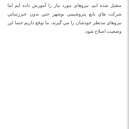
متقبل شده ايم، نيروهاي مورد نياز را آموزش داده ايم اما
شركت هاي تابع پتروشيمي بوشهر حتي بدون خبررساني
نيروهاي مدنظر خودشان را مي گيرند، ما توقع داريم حتما اين
وضعيت اصلاح شود.