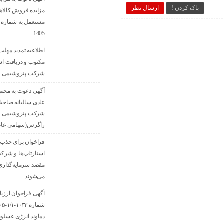
پاک کردن !
ارسال نظر
مزایده فروش کالاها
1405
اطلاعیه تمدید مهلت 
مکتوب و دریافت اس
شرکت پتروشیمی مر
آگهی دعوت به مجم
عادی سالیانه صاحب
شرکت پتروشیمی
زاگرس(سهامی عام
فراخوان برای جذب ای
استارتاپ‌ها و شرکت
مقصد سرما‌یه‌گذار
می‌شوند
آگهی فراخوان ارزیا
دماوند انرژی عسلوی