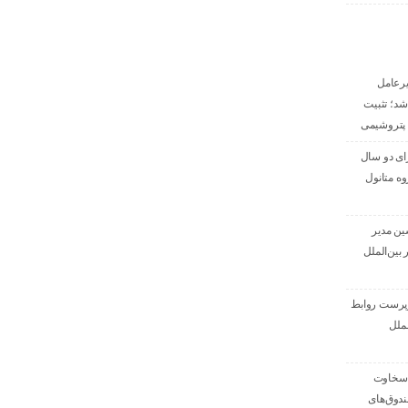
رعامل
شد؛ تثبیت
پتروشیمی
رای دو سال
ه متانول
ین مدیر
بین‌الملل
رپرست روابط
لملل
«سخاوت
دوق‌های