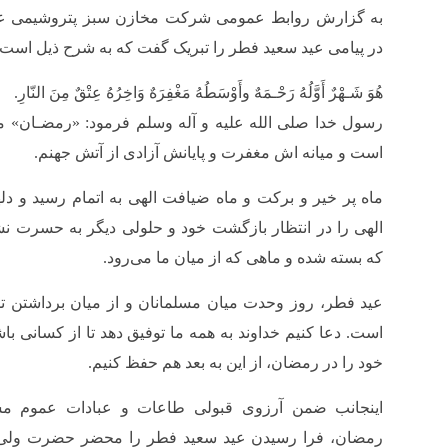
به گزارش روابط عمومی شرکت مخازن سبز پتروشیمی عس
در پیامی عید سعید فطر را تبریک گفت که به شرح ذیل است:
هُوَ شَـهْرٌ أَوَّلُهُ رَحْـمَهٌ وأَوْسَطُهُ مَغْفِرَهٌ وَاخِرُهُ عِتْقٌ مِنَ النّارِ.
رسول خدا صلی الله علیه و آله وسلم فرمود: «رمضـان» 
است و میانه اش مغفرت و پایانش آزادى از آتش جهنم.
ماه پر خیر و برکت و ماه ضیافت الهی به اتمام رسید و 
الهی را در انتظار بازگشت خود و حلولی دیگر به حسرت ن
که بسته شده و ماهی که از میان ما می‌رود.
عید فطر، روز وحدت میان مسلمانان و از میان برداشتن تم
است. دعا کنیم خداوند به همه ما توفیق دهد تا از کسانی ب
خود را در رمضان، از این به بعد هم حفظ کنیم.
اینجانب ضمن آرزوی قبولی طاعات و عبادات عموم مسل
رمضان، فرا رسیدن عید سعید فطر را محضر حضرت ولی 