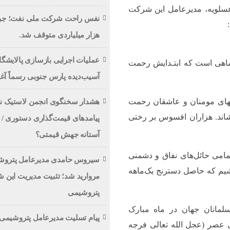
لویه، مدیرعامل این شرکت
هزار میلیاردی متوقف شد.
عملیات اجرایی بازسازی پالایشگا
ماهى است که ابتـدایش رحمت
آسیب‌دیده پارس جنوبی رسماً آغ
دلهای مومنان و عاشقان رحمت
هشدار سخنگوی انجمن لاستیک ن
شاند. هزاران افسوس بر رختی
پیامدهای قیمت‌گذاری دستوری / تا
آستانه جهش قیمتی؟
امی حائل‌های نفاق و دشمنی‌
سیروس حامدی مدیرعامل پتروش
اشیم که حاصل دسترنج یک‌ماهه
مروارید شد؛ تثبیت مدیریت این 
پتروشیمی
مانان جهان در ماه مبارک
پیام تسلیت مدیرعامل پتروشیمی 
عصر (عجل الله تعالی فرجه