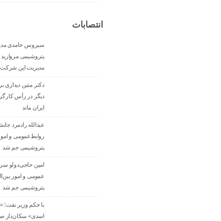
انتصابات
سیروس حامدی مدی
پتروشیمی مروارید 
مدیریت این شرکت 
دکتر متین دیداری ب
دیگر در رأس کارگرو
ایران ماند
عبدالله رادمرد جانش
روابط‌عمومی و امور 
پتروشیمی جم شد
امین حاجی‌دولو س
عمومی و امور بین‌ا
پتروشیمی جم شد
با حکم وزیر نفت؛ 
اسدی» سکان‌دار صن