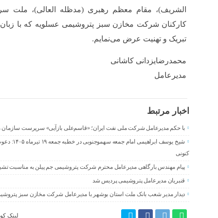
الشریف)، مقام معظم رهبری (مدظله العالی)، ملت سربل
کارکنان شرکت مخازن سبز پتروشیمی عسلویه که با زبان ر
تبریک و تهنیت عرض می‌نمایم.
محمدرضایزدانی کاشانی
مدیرعامل
اخبار مرتبط
با حکم مدیرعامل شرکت ملی نفت ایران؛ «قاسم‌علی بازآیی» سرپرست سازمان م
شیخ یوسف ابرا
کنونی
پیام‌ مهندس بارگاهی مدیرعامل محترم شرکت پتروشیمی جم پیلن به مناسبت تشیی
قنبریان مدیرعامل پتروشیمی پردیس شد
دیدار مدیر شعب بانک ملت استان بوشهر با مدیرعامل شرکت مخازن سبز پتروشی
لینک کوت