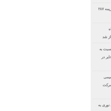
نفس راحت شرکت ملی نفت؛ جریمه ۲۸۷
ه
از شد
سبت به
یر در
یمی
شرکت
نوری به