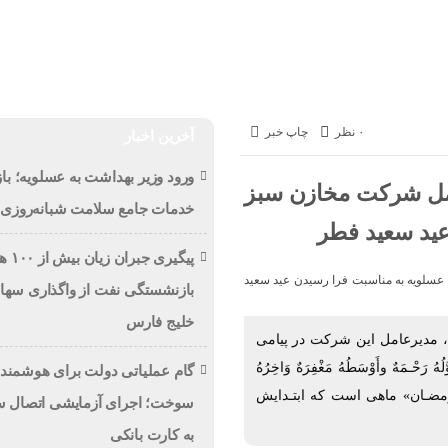
حوادث
ورزشی
اخبار
به روایت تصویر
اخبار فوری
پت
۰ نظر
چاپ خبر
آخرین اخبار
ورود وزیر بهداشت به عسلویه؛ باز
امل شرکت مخازن سبز
خدمات جامع سلامت شبانه‌روزی چ
عید سعید فطر
پیگیر
بازنشستگی نفت از واگذاری سهام
خلیج فارس
مدیرعامل این شرکت در پیامی
مَهٌ وأَوْسَطُهُ مَغْفِرَهٌ وَاخِرُهُ
گام عملیاتی دولت برای هوشمندس
 «رمضـان» ماهى است که ابتـدایش
سوخت؛ اجرای آزمایشی اتصال سه
به کارت بانکی