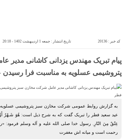
خانه
پتروشيمى ها
صفحه ی اصلی
کد خبر : 20136
تاریخ انتشار : جمعه 1 اردیبهشت 1402 - 20:18
پیام تبریک مهندس یزدانی کاشانی مدیر ع
پتروشیمی عسلویه به مناسبت فرا رسیدن 
به گزارش روابط عمومی شرکت مخازن سبز پتروشیمی عسلویه، 
عید سعید فطر را تبریک گفت که به شرح ذیل است: هُوَ شَـهْرٌ أَوَّلُهُ رَحْـ
عِتْقٌ مِنَ النّارِ. رسول خدا صلی الله علیه و آله وسلم فرمود:
رحمت است و میانه اش مغفرت