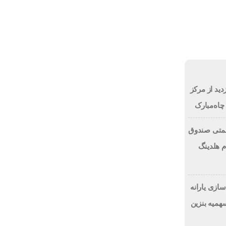
جمعه, ۱۶ مرداد , ۱۴۰۵
روشيمى ها
انتصابات
مزایده و مناقصه
دید از مرکز
اه‌مبارک
ی جبران زیان بیش از ۱۰۰ همتی صندوق
 هلدینگ
ازی یارانه
میه بنزین