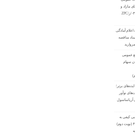
ی مازاد و
مستعمل به شماره ۰۳/ز/ZPC
اعلام آمادگی
ناد مناقصه
وارید
ع عمومی
ان سهام
)
ده‌های برتر؛
‌های نوآور
ی آریاساسول
بی کیفی به
شماره ۱۰۳۳-۱/۱-۴۰۵ (نوبت دوم)
ه