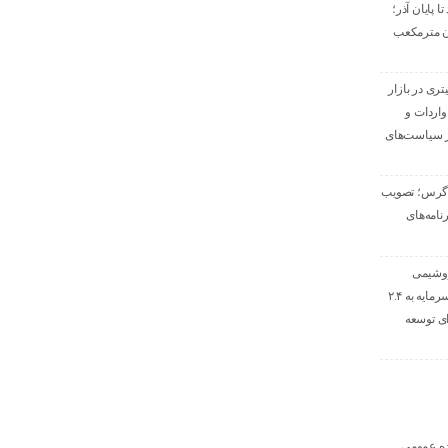
 پایان آذر؛
۱ میلیون مترمکعب
یون لیتری در بازار
اردات و
 سیاست‌های
اگرس؛ تصویب
و برنامه‌های
روشیمی
زاگرس با افزایش سرمایه به ۲.۴
ی توسعه
ده عمومی