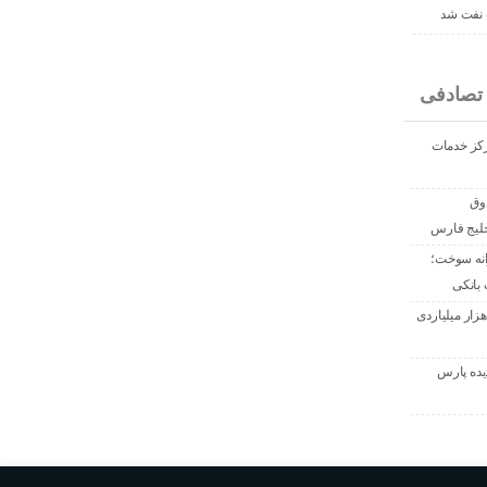
نفت شد
تصادفی
مرکز خدمات
متی صندوق
خلیج فارس
انه سوخت؛
 بانکی
س راحت شرکت ملی نفت؛ جریمه ۲۸۷ هزار میلیاردی
یده پارس