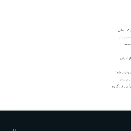
رکت ملی
سعه
 ایران
وارید شد؛
 رأس کارگروه