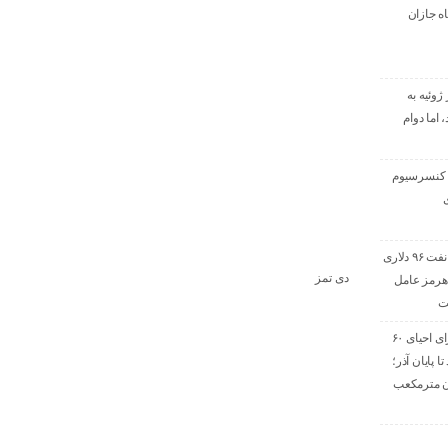
ه جازان
ژوئیه به
اما دوام
 کنسرسیوم
ی
پیش‌بینی بارکلیز از نفت ۹۶ دلاری
دی تمز
۲؛ تنگه هرمز عامل
ت
خیز پارس جنوبی برای احیای ۶۰
 پایان آذر؛
۱ میلیون مترمکعب