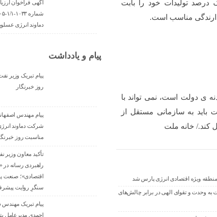
یک درصد تولیدات خود را بابت
آگهی فراخوان ارزیا
زدارندگی مناسب است‌.
دماوند انرژی عسلوی
پیام و یادداشت
پیام تبریک وزیر نف
روز خبرنگار
ه ی‌ دولت است، نمی تواند با
باید به سازمانی مستقل از
پیام مهندس اصفهان
 کند./ خانه ملت
شرکت دماوند انرژی
مناسبت روز خبرنگا
تأکید معاون وزیر ن
راهبردی رسانه در 
اقتصادی»؛ صنعت پ
نطقه ویژه اقتصادی انرژی پارس شد
سنگرِ روایت پیشر
هیمی امام جمعه سهموجنوبی در خطبه جمعه ۱۹ تیرماه ۱۴۰۵: دعوت به وحدت و تقوای الهی در برابر چالش‌های
پیام تبریک مهندس
احمدی مدیرعامل پ