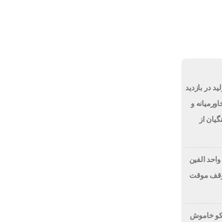
یکشنبه, ۱۸ مرداد , ۱۴۰۵
روشيمى ها
انتصابات
مزایده و مناقصه
ید در بازدید
ورمیانه و
یان از
واحد الفین
 توقف موقت
مکو خاموش