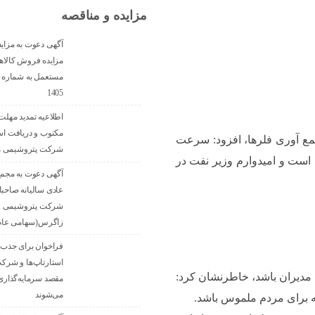
مزایده و مناقصه
آگهی دعوت به مزای
مزایده فروش کالاها
1405
اطلاعیه تمدید مهلت 
مکتوب و دریافت اس
ع آوری فلرها، افزود: سرعت
شرکت پتروشیمی مر
 است و امیدوارم وزیر نفت در
آگهی دعوت به مجم
عادی سالیانه صاحب
شرکت پتروشیمی
زاگرس(سهامی عام
فراخوان برای جذب ای
استارتاپ‌ها و شرکت
 مدیران باشد، خاطرنشان کرد:
مقصد سرما‌یه‌گذار
می‌شوند
ه برای مردم ملموس باشد.