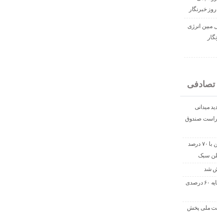
روز خبرنگار
ل مبین انرژی
گار
تصادفی
دید میدانی
 حراست صندوق
آریاساسول دوباره در مدار تولید؛ واحد الفین با ۷۰ درصد
یلن سبک
وش شد
چراغ سبز سازمان بورس به افزایش سرمایه ۶۰ درصدی
کت ملی پخش