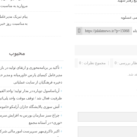
ع رهبر شهید
مروارید به مناسبت 
پیام تبریک مدیرعام
می عسلویه
به مناسبت روز خبرن
اه
جدید
محبوب
ظار بررسی : 0
مجموع نظرات : 0
تأکید بر برنامه‌محوری و ارتقای تولید در باز
د شد.
مدیرعامل کیمیای پارس خاورمیانه و مدیر
ذخیره فرهنگیان از سایت عملیاتی
ظرفیت فعال شد / توقف موقت واحد پلی‌ات
آتش‌ سوزی پالایشگاه جازان آرامکو خام
«نوری» در آستانه مجمع
اکبر ذاکری‌مهر سرپرست امور مالی شر