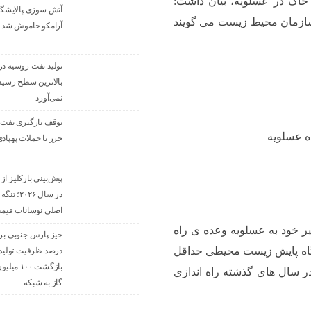
خاک در عسلویه، بیان داشت:
آتش‌ سوزی پالایشگا
ازمان محیط زیست می گویند
آرامکو خاموش شد
تولید نفت روسیه در 
بالاترین سطح رسید، 
نمی‌آورد
توقف بارگیری نفت
ه عسلویه
خزر با حملات پهپاد
در سال ۰۲۶
اصلی نوسانات قیم
خیر خود به عسلویه وعده ی راه
گاه پایش زیست محیطی حداقل
درصد ظرفیت تولید تا
بازگشت ۰۰
ر سال های گذشته راه اندازی
گاز به شبکه