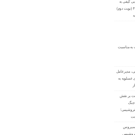
بی کیفی به
شماره ۱۰۳۳-۱/۱-۴۰۵ (نوبت دوم)
ه
ت به مناسبت
ی، مدیرعامل
 عسلویه به
ر
فت بر نقش
«جنگ
تروشیمی؛
فت
 سیروس
تروشیمی