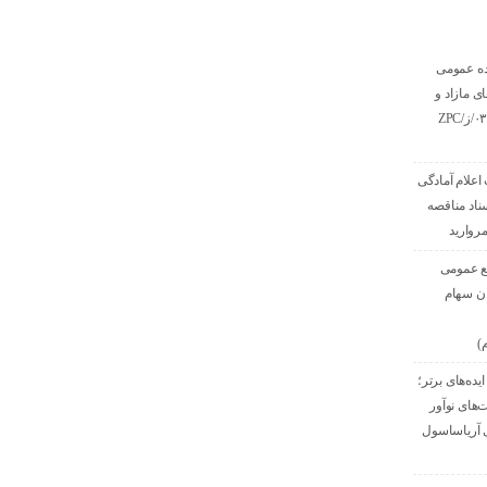
ده عمومی
ی مازاد و
مستعمل به شماره ۰۳/ز/ZPC
اعلام آمادگی
ناد مناقصه
وارید
ع عمومی
ان سهام
)
ده‌های برتر؛
‌های نوآور
ی آریاساسول