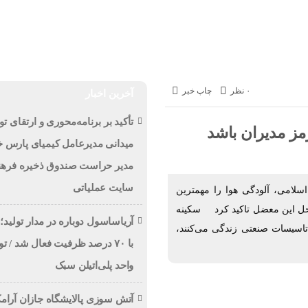
حوادث
ورزشی
اخبار
به روایت تصویر
اخبار فوری
پت
۰ نظر
چاپ خبر
آخرین اخبار
تأکید بر برنامه‌محوری و ارتقای تول
ز مدیران باشد
میدانی مدیرعامل کیمیای پارس خا
مدیر حراست صندوق ذخیره فرهنگ
سایت عملیاتی
لامی، آلودگی هوا را مهمترین
 حل این معضل تاکید کرد سکینه
آریاساسول دوباره در مدار تولید؛ 
 هزار نفر در همسایگی تاسیسات صنعتی زندگی می‌کنند،
با ۷۰ درصد ظرفیت فعال شد /
واحد پلی‌اتیلن سبک
آتش‌ سوزی پالایشگاه جازان آرا