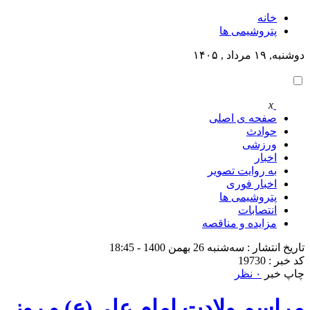
خانه
پتروشيمى ها
دوشنبه, ۱۹ مرداد , ۱۴۰۵
x
صفحه ی اصلی
حوادث
ورزشی
اخبار
به روایت تصویر
اخبار فوری
پتروشيمى ها
انتصابات
مزایده و مناقصه
تاریخ انتشار : سه‌شنبه 26 بهمن 1400 - 18:45
کد خبر : 19730
چاپ خبر
۰ نظر
مراسم ولادت امام علی(ع) و روز