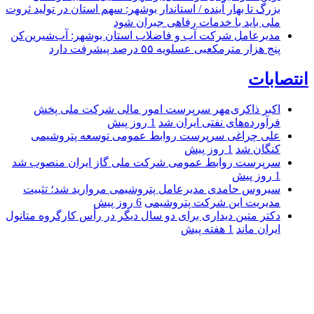
بزرگ تا بهار آینده / استاندار بوشهر: سهم استان در تولید ثروت
ملی باید با خدمات رفاهی جبران شود
مدیرعامل شرکت آب و فاضلاب استان بوشهر: آب‌شیرین‌کن
پنج هزار مترمکعبی عسلویه ۵۵ درصد پیشرفت دارد
انتصابات
اکبر ذاکری‌مهر سرپرست امور مالی شرکت ملی پخش
فرآورده‌های نفتی ایران شد
1 روز پیش
علی چراغی سرپرست روابط عمومی توسعه پتروشیمی
کنگان شد
1 روز پیش
سرپرست روابط عمومی شرکت ملی گاز ایران منصوب شد
1 روز پیش
سیروس حامدی مدیرعامل پتروشیمی مروارید شد؛ تثبیت
مدیریت این شرکت پتروشیمی
6 روز پیش
دکتر متین دیداری برای دو سال دیگر در رأس کارگروه متانول
ایران ماند
1 هفته پیش