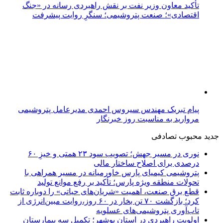
تأکید معاون وزیر نفت بر نقش راهبردی رسانه در «جنگ
اقتصادی»؛ صنعت پتروشیمی؛ سنگرِ روایت پیشرفت
پیام تبریک مهندس سیروس احمدی مدیرعامل پتروشیمی
مروارید به مناسبت روز خبرنگار
جدید
محبوب
تصادفی
نوری در مسیر جهش؛ تصویب سود ۲۳ همتی و خیزِ ۶۰
درصدی برای اصلاح ساختار مالی
پتروشیمی کیمیای پارس خاورمیانه در مسیر همراهی با
تحولات منطقه ویژه پارس؛ تأکید بر رفع موانع تولید
قطع برق صنعت، اهمیت «شریان‌های حیاتی» را دوباره ثابت
کرد؛ بازگشت ۷۰ تن بخار در ۶۰ روز،روایت مبین‌انرژی از
تاب‌آوری پتروشیمی‌های عسلویه
اولویت راهبردی در استان بوشهر؛ تکمیل سه بیمارستان