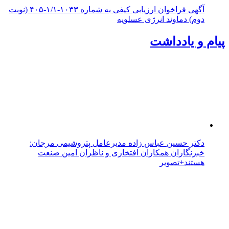
آگهی فراخوان ارزیابی کیفی به شماره ۱۰۳۳-۱/۱-۴۰۵ (نوبت
دوم) دماوند انرژی عسلویه
پیام و یادداشت
دکتر حسین عباس زاده مدیرعامل پتروشیمی مرجان:
خبرنگاران همکاران افتخاری و ناظران امین صنعت
هستند+تصویر