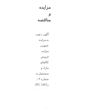
مزایده
و
مناقصه
آگهی دعوت
به مزایده
عمومی
مزایده
فروش
کالاهای
مازاد و
مستعمل به
شماره ۰۳/
ز/ZPC 1405