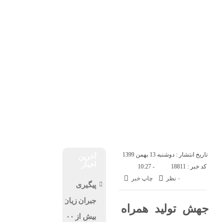
خانه
پتروشيمى ها
جمعه, ۱۶ مرداد , ۱۴۰۵
صفحه ی اصلی
حوادث
ورزشی
اخبار
به روایت تصویر
اخبار فوری
پتروشيمى ها
انتصابات
مزایده و مناقصه
تاریخ انتشار : دوشنبه 13 بهمن 1399
آخرین
اخبار
کد خبر : 18811
- 10:27
۰ نظر
چاپ خبر
پیگیری
جبران زیان
جهش تولید همراه
بیش از ۱۰۰