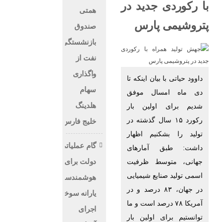
با رکوردی جدید در
همتی
پتروشیمی پارس
صندوق
بازنشستگی
نفت از
واگذاری
داوود حیاتی با بیان اینکه تا
سهام
دی ماه امسال موفق
هلدینگ
شدیم برای اولین بار
رکورد ۱۵ سال گذشته در
خلیج فارس
تولید را بشکنیم اظهار
گام عملیاتی
داشت: طبق آمار‌های
دولت برای
جهانی، متوسط ظرفیت
اسمی تولید صنایع شیمیایی
هوشمندسازی
در جهان، ۸۳ درصد و در
یارانه سوخت؛
آمریکا ۷۸ درصد است و ما
اجرای
توانستیم برای اولین بار