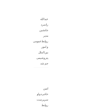
عبدالله
رادمرد
جانشین
مدیر
روابط‌عمومی
و امور
بین‌الملل
پتروشیمی
جم شد
امین
حاجی‌دولو
سرپرست
روابط