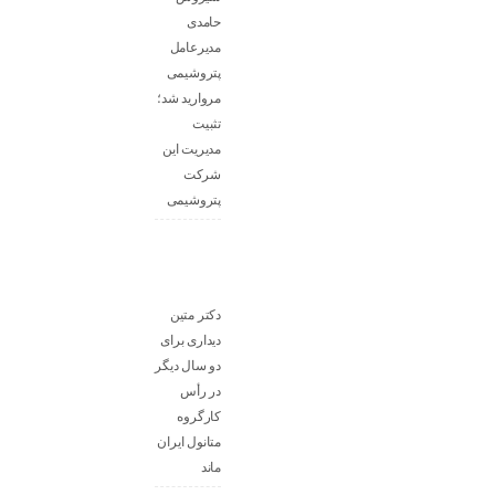
حامدی
مدیرعامل
پتروشیمی
مروارید شد؛
تثبیت
مدیریت این
شرکت
پتروشیمی
دکتر متین
دیداری برای
دو سال دیگر
در رأس
کارگروه
متانول ایران
ماند