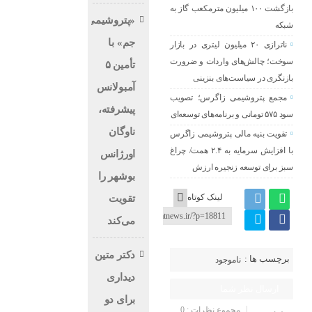
بازگشت ۱۰۰ میلیون مترمکعب گاز به
«پتروشیمی
شبکه
جم» با
ناترازی ۲۰ میلیون لیتری در بازار
سوخت؛ چالش‌های واردات و ضرورت
تأمین ۵
بازنگری در سیاست‌های بنزینی
آمبولانس
مجمع پتروشیمی زاگرس؛ تصویب
پیشرفته،
سود ۵۷۵ تومانی و برنامه‌های توسعه‌ای
ناوگان
تقویت بنیه مالی پتروشیمی زاگرس
با افزایش سرمایه به ۲.۴ همت/ چراغ
اورژانس
سبز برای توسعه زنجیره ارزش
بوشهر را
لینک کوتاه
تقویت
می‌کند
دکتر متین
برچسب ها :
ناموجود
دیداری
ارسال نظر شما
برای دو
مجموع نظرات : 0