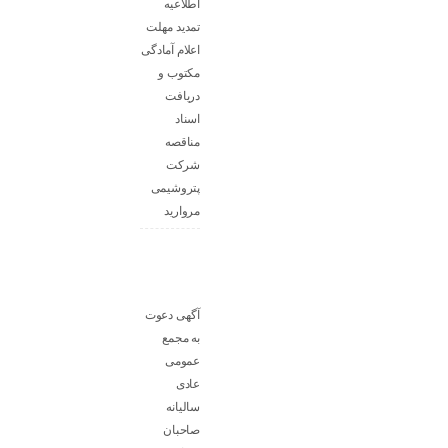
اطلاعیه
تمدید مهلت
اعلام آمادگی
مکتوب و
دریافت
اسناد
مناقصه
شرکت
پتروشیمی
مروارید
آگهی دعوت
به مجمع
عمومی
عادی
سالیانه
صاحبان