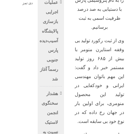
را به نام پتروشیمی پارس
عملیات
دی تمز
با دستیابی به صد درصد
اجرایی
ظرفیت اسمی به ثبت
بازسازی
برسانیم.
پالایشگاه
وی از ثبت رکورد تولید بی
آسیب‌دیده
وقفه استایرن منومر با
پارس
بیش از ۶۸۵ روز تولید
جنوبی
مستمر خبر داد و گفت:
رسماً آغاز
این مهم باتوان مهندسی
شد
ایرانی و خودکفایی در
هشدار
تولید این محصول
سخنگوی
منومری، برای اولین بار
در جهان رخ داده که در
انجمن
نوع خود بی سابقه است.
لاستیک
نسبت به