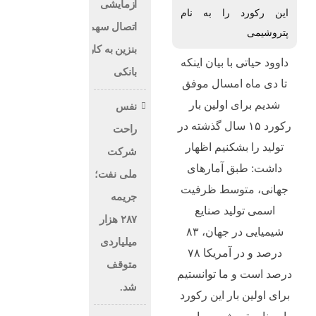
آزمایشی
این رکورد را به نام
اتصال سهمیه
پتروشیمی
بنزین به کارت
داوود حیاتی با بیان اینکه
بانکی
تا دی ماه امسال موفق
شدیم برای اولین بار
نفس
رکورد ۱۵ سال گذشته در
راحت
تولید را بشکنیم اظهار
شرکت
داشت: طبق آمار‌های
ملی نفت؛
جهانی، متوسط ظرفیت
جریمه
اسمی تولید صنایع
۲۸۷ هزار
شیمیایی در جهان، ۸۳
میلیاردی
درصد و در آمریکا ۷۸
متوقف
درصد است و ما توانستیم
شد.
برای اولین بار این رکورد