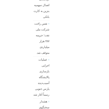
اتصال سهمیه
بنزین به کارت
بانکی
نفس راحت
شرکت ملی
نفت؛ جریمه
۲۸۷ هزار
میلیاردی
متوقف شد.
عملیات
اجرایی
بازسازی
پالایشگاه
آسیب‌دیده
پارس جنوبی
رسماً آغاز شد
هشدار
سخنگوی